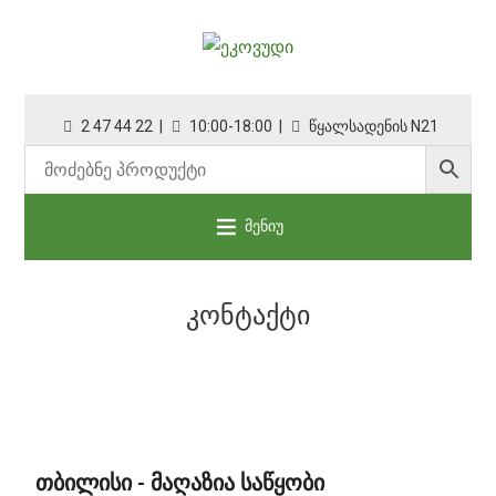
2 47 44 22 |
10:00-18:00 |
წყალსადენის N21
მენიუ
ᲙᲝᲜᲢᲐᲥᲢᲘ
ᲗᲑᲘᲚᲘᲡᲘ - ᲛᲐᲦᲐᲖᲘᲐ ᲡᲐᲬᲧᲝᲑᲘ