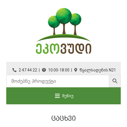
2 47 44 22 |
10:00-18:00 |
წყალსადენის N21
მენიუ
ᲪᲐᲪᲮᲕᲘ