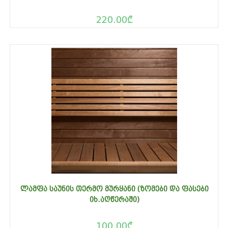
220.00
₾
ᲚᲐᲛᲤᲐ ᲡᲐᲣᲜᲘᲡ ᲗᲔᲠᲛᲝ ᲛᲣᲠᲧᲐᲜᲘ (ᲖᲝᲛᲔᲑᲘ ᲓᲐ ᲤᲐᲡᲔᲑᲘ
ᲘᲮ.ᲐᲦᲬᲔᲠᲐᲨᲘ)
100.00
₾