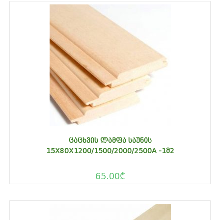
ᲪᲐᲪᲮᲕᲘᲡ ᲚᲐᲛᲤᲐ ᲡᲐᲣᲜᲘᲡ
15X80X1200/1500/2000/2500A -1Მ2
65.00
₾