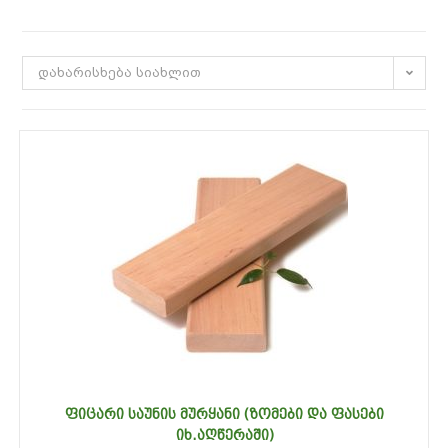
დახარისხება სიახლით
ᲤᲘᲪᲐᲠᲘ ᲡᲐᲣᲜᲘᲡ ᲛᲣᲠᲧᲐᲜᲘ (ᲖᲝᲛᲔᲑᲘ ᲓᲐ ᲤᲐᲡᲔᲑᲘ
ᲘᲮ.ᲐᲦᲬᲔᲠᲐᲨᲘ)