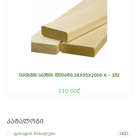
ᲪᲐᲪᲮᲕᲘᲡ ᲡᲐᲣᲜᲘᲡ ᲤᲘᲪᲐᲠᲘ 28X95X2000 A – 1Მ2
210.00
₾
Კატალოგი
Ფასადის Მასალები
(42)