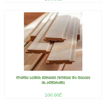
ᲚᲐᲛᲤᲐ ᲡᲐᲣᲜᲘᲡ ᲛᲣᲠᲧᲐᲜᲘ (ᲖᲝᲛᲔᲑᲘ ᲓᲐ ᲤᲐᲡᲔᲑᲘ
ᲘᲮ.ᲐᲦᲬᲔᲠᲐᲨᲘ)
100.00
₾