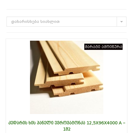
დახარისხება სიახლით
მარაგი ამოიწურა
ᲙᲔᲓᲐᲠᲘᲡ ᲮᲘᲡ ᲞᲐᲜᲔᲚᲘ ᲔᲕᲠᲝᲕᲐᲒᲝᲜᲙᲐ 12,5X96X4000 A –
1Მ2