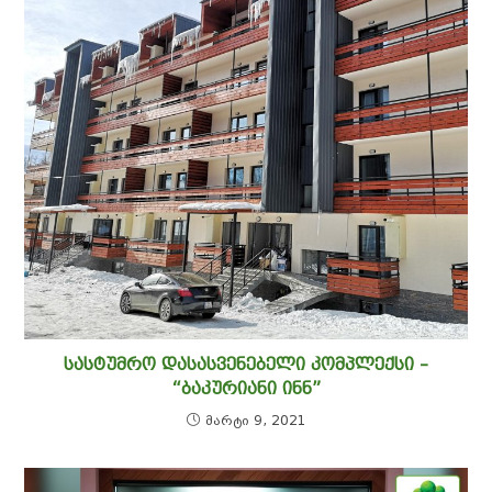
ᲡᲐᲡᲢᲣᲛᲠᲝ ᲓᲐᲡᲐᲡᲕᲔᲜᲔᲑᲔᲚᲘ ᲙᲝᲛᲞᲚᲔᲥᲡᲘ –
“ᲑᲐᲙᲣᲠᲘᲐᲜᲘ ᲘᲜᲜ”
მარტი 9, 2021