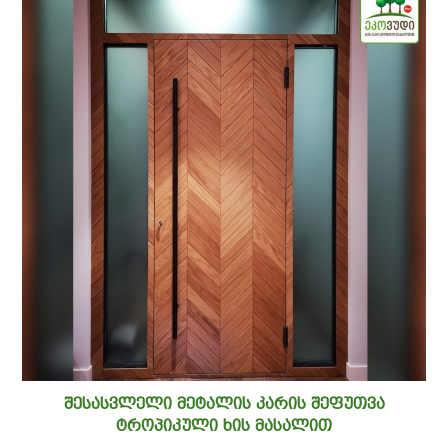
ᲨᲔᲡᲐᲡᲕᲚᲔᲚᲘ ᲛᲔᲢᲐᲚᲘᲡ ᲙᲐᲠᲘᲡ ᲨᲔᲤᲣᲗᲕᲐ
ᲢᲠᲝᲞᲘᲙᲣᲚᲘ ᲮᲘᲡ ᲛᲐᲡᲐᲚᲘᲗ