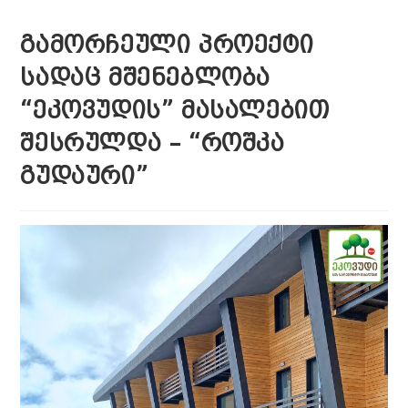
ᲒᲐᲛᲝᲠᲩᲔᲣᲚᲘ ᲞᲠᲝᲔᲥᲢᲘ
ᲡᲐᲓᲐᲪ ᲛᲨᲔᲜᲔᲑᲚᲝᲑᲐ
“ᲔᲙᲝᲕᲣᲓᲘᲡ” ᲛᲐᲡᲐᲚᲔᲑᲘᲗ
ᲨᲔᲡᲠᲣᲚᲓᲐ – “ᲠᲝᲨᲙᲐ
ᲒᲣᲓᲐᲣᲠᲘ”