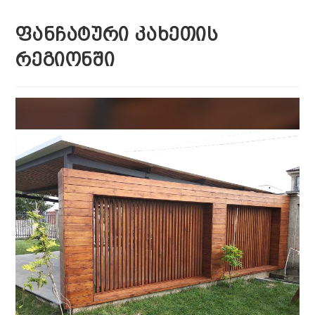
ᲤᲐᲜᲩᲐᲢᲣᲠᲘ ᲙᲐᲮᲔᲗᲘᲡ
ᲠᲔᲒᲘᲝᲜᲨᲘ