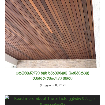
ᲢᲠᲝᲞᲘᲙᲣᲚᲘ ᲮᲘᲡ ᲡᲐᲮᲔᲝᲑᲘᲗ (ᲑᲐᲜᲙᲘᲠᲐᲘ)
ᲨᲔᲡᲠᲣᲚᲔᲑᲣᲚᲘ ᲭᲔᲠᲘ
ივლისი 8, 2021