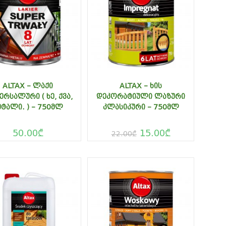
ALTAX – ᲚᲐᲥᲘ
ALTAX – ᲮᲘᲡ
ᲔᲠᲡᲐᲚᲣᲠᲘ ( ᲮᲔ, ᲥᲕᲐ,
ᲓᲔᲙᲝᲠᲐᲢᲘᲣᲚᲘ ᲚᲐᲖᲣᲠᲘ
ᲔᲢᲐᲚᲘ. ) – 750ᲛᲚ
ᲙᲚᲐᲡᲘᲙᲣᲠᲘ – 750ᲛᲚ
50.00
₾
15.00
₾
22.00
₾