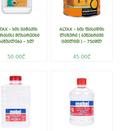
TAX – ᲮᲘᲡ ᲘᲐᲢᲐᲙᲘᲡ
ALTAX – ᲮᲘᲡ ᲤᲐᲡᲐᲓᲘᲡ
ᲔᲠᲐᲡᲘᲡ) ᲛᲝᲡᲐᲠᲔᲪᲮᲘ
ᲚᲐᲖᲣᲠᲘ ( ᲑᲣᲜᲔᲑᲠᲘᲕᲘ
ᲡᲐᲨᲣᲐᲚᲔᲑᲐ – 5Ლ
ᲪᲕᲘᲚᲘᲗ ) – 750ᲛᲚ
50.00
₾
45.00
₾