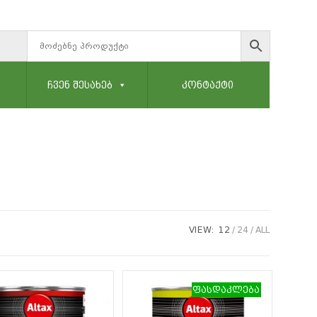
ᲩᲕᲔᲜ ᲨᲔᲡᲐᲮᲔᲑ
ᲙᲝᲜᲢᲐᲥᲢᲘ
VIEW:
12
24
ALL
ფასდაკლება