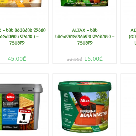
 – ᲮᲘᲡ ᲘᲐᲢᲐᲙᲘᲡ ᲚᲐᲥᲘ
ALTAX – ᲮᲘᲡ
AL
ᲞᲐᲠᲙᲔᲢᲘᲡ ᲚᲐᲥᲘ ) –
ᲡᲬᲠᲐᲤᲨᲠᲝᲑᲐᲓᲘ ᲚᲐᲖᲣᲠᲘ –
(Ტ
750ᲛᲚ
750ᲛᲚ
45.00
₾
15.00
₾
22.55
₾