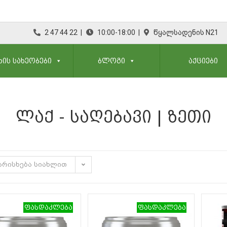
2 47 44 22 |
10:00-18:00 |
წყალსადენის N21
ᲮᲘᲡ ᲡᲐᲮᲔᲝᲑᲔᲑᲘ
ᲑᲚᲝᲒᲘ
ᲐᲥᲪᲘᲔᲑᲘ
ᲚᲐᲥ - ᲡᲐᲦᲔᲑᲐᲕᲘ | ᲖᲔᲗᲘ
არისხება სიახლით
ფასდაკლება
ფასდაკლება