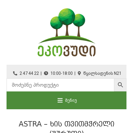
2 47 44 22 |
10:00-18:00 |
წყალსადენის N21
მენიუ
ASTRA – ᲮᲘᲡ ᲗᲕᲘᲗᲛᲭᲠᲔᲚᲘ