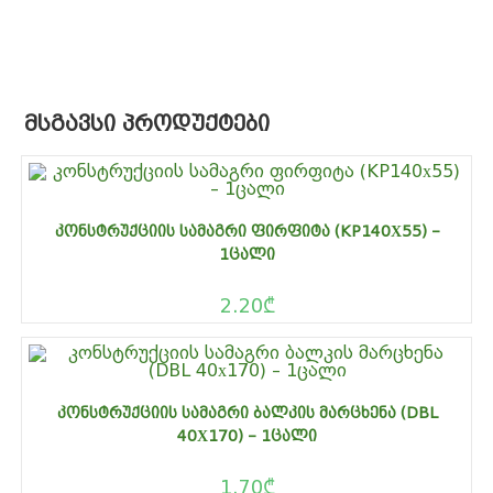
ᲛᲡᲒᲐᲕᲡᲘ ᲞᲠᲝᲓᲣᲥᲢᲔᲑᲘ
ᲙᲝᲜᲡᲢᲠᲣᲥᲪᲘᲘᲡ ᲡᲐᲛᲐᲒᲠᲘ ᲤᲘᲠᲤᲘᲢᲐ (KP140Х55) –
1ᲪᲐᲚᲘ
2.20
₾
ᲙᲝᲜᲡᲢᲠᲣᲥᲪᲘᲘᲡ ᲡᲐᲛᲐᲒᲠᲘ ᲑᲐᲚᲙᲘᲡ ᲛᲐᲠᲪᲮᲔᲜᲐ (DBL
40Х170) – 1ᲪᲐᲚᲘ
1.70
₾