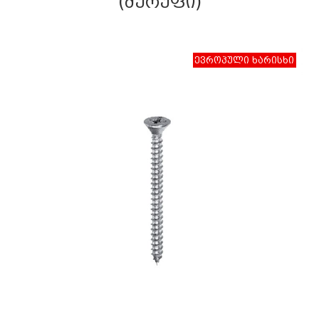
(ᲨᲣᲠᲣᲤᲘ)
ევროპული ხარისხი