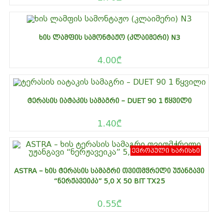
ᲮᲘᲡ ᲚᲐᲛᲤᲘᲡ ᲡᲐᲛᲝᲜᲢᲐᲟᲝ (ᲙᲚᲐᲘᲛᲔᲠᲘ) N3
4.00
₾
ᲢᲔᲠᲐᲡᲘᲡ ᲘᲐᲢᲐᲙᲘᲡ ᲡᲐᲛᲐᲒᲠᲘ – DUET 90 1 ᲬᲧᲕᲘᲚᲘ
1.40
₾
ევროპული ხარისხი
ASTRA – ᲮᲘᲡ ᲢᲔᲠᲐᲡᲘᲡ ᲡᲐᲛᲐᲒᲠᲘ ᲗᲕᲘᲗᲛᲭᲠᲔᲚᲘ ᲣᲟᲐᲜᲒᲐᲕᲘ
“ᲜᲔᲠᲟᲐᲕᲔᲘᲙᲐ” 5,0 X 50 BIT TX25
0.55
₾