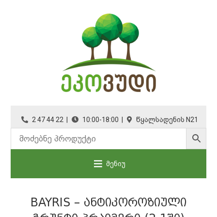
2 47 44 22 |
10:00-18:00 |
წყალსადენის N21
მენიუ
BAYRIS – ᲐᲜᲢᲘᲙᲝᲠᲝᲖᲘᲣᲚᲘ