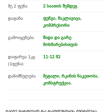
მე 2 ფენა
2 საათის შემდეგ
დატანა
ფუნჯი, მაკლავიცა,
კომპრესორი
გამოიყენება
შიდა და გარე
მოხმარებისთვის
დაფარვა 1კგ
11-12 მ2
(1ფენა)
დანიშნულება
მეტალი, რკინის ნაკეთობა,
კონსტრუქცია.
ᲒᲐᲘᲒᲔ ᲛᲐᲠᲢᲘᲕᲐᲓ ᲠᲐ ᲠᲐᲝᲓᲔᲜᲝᲑᲘᲡ ᲒᲭᲘᲠᲓᲔᲑᲐ