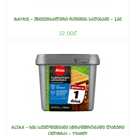
BAYRIS – ᲣᲜᲘᲕᲔᲠᲡᲐᲚᲣᲠᲘ ᲠᲔᲖᲘᲜᲘᲡ ᲡᲐᲦᲔᲑᲐᲕᲘ – 1ᲙᲒ
32.00
₾
ALTAX – ᲮᲘᲡ ᲡᲥᲔᲚᲤᲔᲜᲘᲐᲜᲘ ᲡᲬᲠᲐᲤᲨᲠᲝᲑᲐᲓᲘ ᲚᲐᲖᲣᲠᲘ
(ᲣᲚᲢᲠᲐ) – 750ᲛᲚ