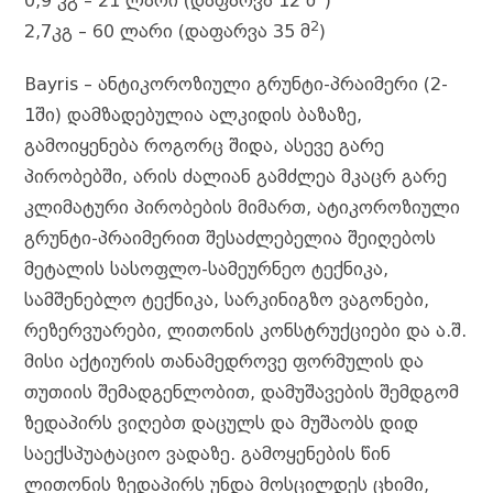
o
n
r
t
p
a
r
n
0,9 კგ – 21 ლარი (დაფარვა 12 მ
)
o
g
p
m
d
k
2
2,7კგ – 60 ლარი (დაფარვა 35 მ
)
k
e
Bayris – ანტიკოროზიული გრუნტი-პრაიმერი (2-
r
1ში) დამზადებულია ალკიდის ბაზაზე,
გამოიყენება როგორც შიდა, ასევე გარე
პირობებში, არის ძალიან გამძლეა მკაცრ გარე
კლიმატური პირობების მიმართ, ატიკოროზიული
გრუნტი-პრაიმერით შესაძლებელია შეიღებოს
მეტალის სასოფლო-სამეურნეო ტექნიკა,
სამშენებლო ტექნიკა, სარკინიგზო ვაგონები,
რეზერვუარები, ლითონის კონსტრუქციები და ა.შ.
მისი აქტიურის თანამედროვე ფორმულის და
თუთიის შემადგენლობით, დამუშავების შემდგომ
ზედაპირს ვიღებთ დაცულს და მუშაობს დიდ
საექსპუატაციო ვადაზე. გამოყენების წინ
ლითონის ზედაპირს უნდა მოსცილდეს ცხიმი,