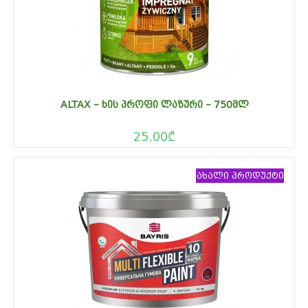
ALTAX – ᲮᲘᲡ ᲞᲠᲝᲤᲘ ᲚᲐᲖᲣᲠᲘ – 750ᲛᲚ
25.00
₾
ახალი პროდუქტი