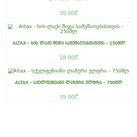
39.00
₾
ALTAX – ᲮᲘᲡ ᲚᲐᲥᲘ ᲨᲘᲓᲐ ᲡᲐᲛᲣᲨᲐᲝᲔᲑᲘᲡᲗᲕᲘᲡ – 250ᲛᲚ
18.00
₾
ALTAX – ᲡᲥᲔᲚᲤᲔᲜᲘᲐᲜᲘ ᲚᲐᲖᲣᲠᲘ ᲣᲚᲢᲠᲐ – 750ᲛᲚ
39.00
₾