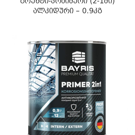
ᲒᲠᲣᲜᲢᲘ-ᲞᲠᲐᲘᲛᲔᲠᲘ (2-1ᲨᲘ)
ᲐᲚᲙᲘᲓᲣᲠᲘ – 0.9ᲙᲒ