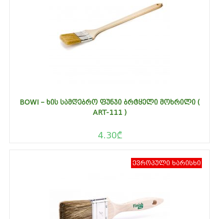
BOWI – ᲮᲘᲡ ᲡᲐᲛᲦᲔᲑᲠᲝ ᲤᲣᲜᲯᲘ ᲑᲠᲢᲧᲔᲚᲘ ᲛᲝᲮᲠᲘᲚᲘ (
ART-111 )
4.30
₾
ევროპული ხარისხი