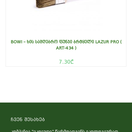
BOWI – ᲮᲘᲡ ᲡᲐᲛᲦᲔᲑᲠᲝ ᲤᲣᲜᲯᲘ ᲑᲠᲢᲧᲔᲚᲘ LAZUR PRO (
ART-434 )
7.30
₾
Ჩვენ Შესახებ
კომპანია "ეკოვუდი" წარმოადგენს ეკოლოგიურად