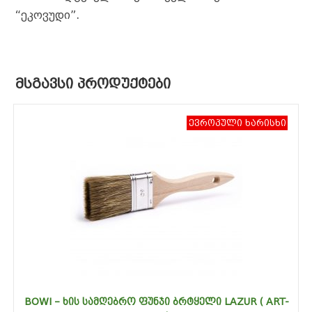
“ეკოვუდი”.
ᲛᲡᲒᲐᲕᲡᲘ ᲞᲠᲝᲓᲣᲥᲢᲔᲑᲘ
ევროპული ხარისხი
BOWI – ᲮᲘᲡ ᲡᲐᲛᲦᲔᲑᲠᲝ ᲤᲣᲜᲯᲘ ᲑᲠᲢᲧᲔᲚᲘ LAZUR ( ART-