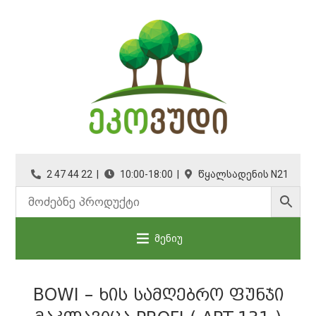
2 47 44 22 |
10:00-18:00 |
წყალსადენის N21
მენიუ
BOWI – ᲮᲘᲡ ᲡᲐᲛᲦᲔᲑᲠᲝ ᲤᲣᲜᲯᲘ