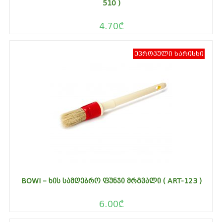
510 )
4.70
₾
ევროპული ხარისხი
BOWI – ᲮᲘᲡ ᲡᲐᲛᲦᲔᲑᲠᲝ ᲤᲣᲜᲯᲘ ᲛᲠᲒᲕᲐᲚᲘ ( ART-123 )
6.00
₾