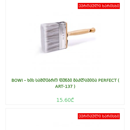
ევროპული ხარისხი
BOWI – ᲮᲘᲡ ᲡᲐᲛᲦᲔᲑᲠᲝ ᲤᲣᲜᲯᲘ ᲛᲐᲙᲚᲐᲕᲘᲪᲐ PERFECT (
ART-137 )
15.60
₾
ევროპული ხარისხი