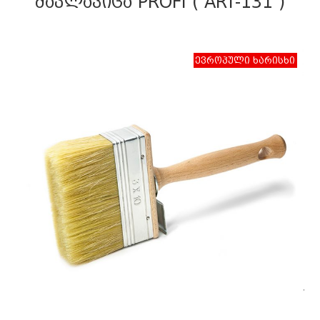
ᲛᲐᲙᲚᲐᲕᲘᲪᲐ PROFI ( ART-131 )
ევროპული ხარისხი