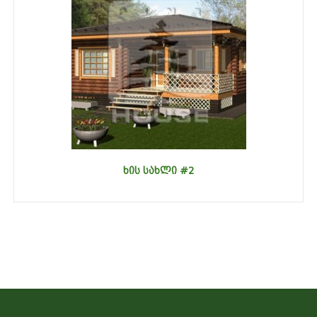
ᲮᲘᲡ ᲡᲐᲮᲚᲘ #2