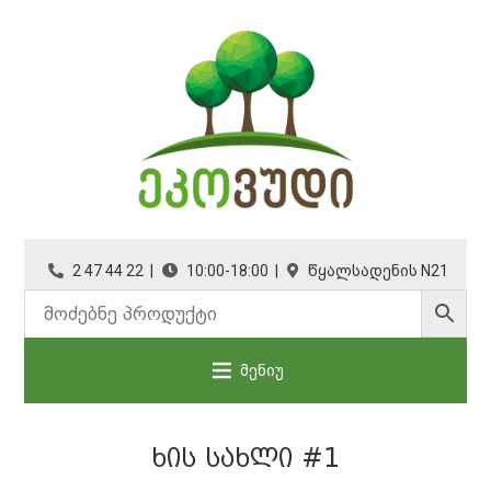
2 47 44 22 |
10:00-18:00 |
წყალსადენის N21
მენიუ
ᲮᲘᲡ ᲡᲐᲮᲚᲘ #1