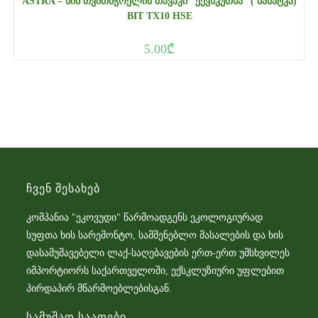
ASTRA – ᲮᲘᲡ ᲗᲕᲘᲗᲛᲭᲠᲔᲚᲘᲡ ᲗᲐᲕᲐᲙᲘ “ᲔᲥᲕᲡᲙᲣᲗᲮᲐ” ( ᲜᲐᲡᲐᲢᲙᲐ)
BIT TX10 HSE
5.00
₾
Ჩვენ Შესახებ
კომპანია "ეკოვუდი" წარმოადგენს ეკოლოგიურად
სუფთა ხის სარემონტო, სამშენებლო მასალების და ხის
დასამუშავებელი ლაქ-საღებავების ერთ-ერთ უმსხვილეს
იმპორტიორს საქართველოში, ექსკლუზიური უფლებით
პირდაპირ მწარმოებლებისგან.
Სამუშაო Საათები