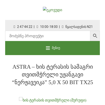
2 47 44 22 |
10:00-18:00 |
წყალსადენის N21
მენიუ
ASTRA – ᲮᲘᲡ ᲢᲔᲠᲐᲡᲘᲡ ᲡᲐᲛᲐᲒᲠᲘ
ᲗᲕᲘᲗᲛᲭᲠᲔᲚᲘ ᲣᲟᲐᲜᲒᲐᲕᲘ
“ᲜᲔᲠᲟᲐᲕᲔᲘᲙᲐ” 5,0 X 50 BIT TX25