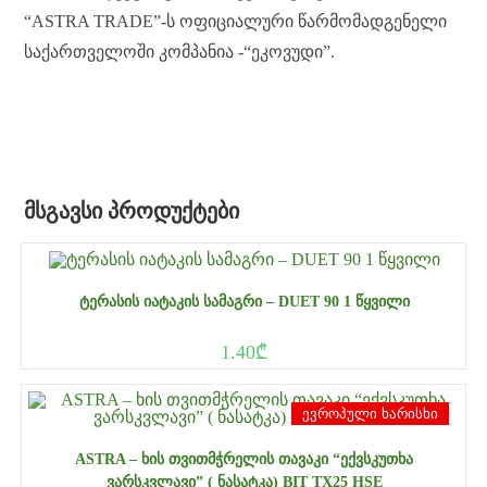
“ASTRA TRADE”-ს ოფიციალური წარმომადგენელი
საქართველოში კომპანია -“ეკოვუდი”.
ᲛᲡᲒᲐᲕᲡᲘ ᲞᲠᲝᲓᲣᲥᲢᲔᲑᲘ
ᲢᲔᲠᲐᲡᲘᲡ ᲘᲐᲢᲐᲙᲘᲡ ᲡᲐᲛᲐᲒᲠᲘ – DUET 90 1 ᲬᲧᲕᲘᲚᲘ
1.40
₾
ევროპული ხარისხი
ASTRA – ᲮᲘᲡ ᲗᲕᲘᲗᲛᲭᲠᲔᲚᲘᲡ ᲗᲐᲕᲐᲙᲘ “ᲔᲥᲕᲡᲙᲣᲗᲮᲐ
ᲕᲐᲠᲡᲙᲕᲚᲐᲕᲘ” ( ᲜᲐᲡᲐᲢᲙᲐ) BIT TX25 HSE