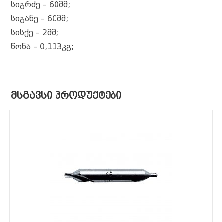
o
g
p
m
d
k
სიგრძე – 60მმ;
k
e
სიგანე – 60მმ;
სისქე – 2მმ;
r
წონა – 0,113კგ;
ᲛᲡᲒᲐᲕᲡᲘ ᲞᲠᲝᲓᲣᲥᲢᲔᲑᲘ