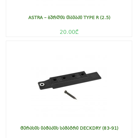
ASTRA – ᲑᲣᲠᲦᲘᲡ ᲗᲐᲕᲐᲙᲘ TYPE R (2.5)
20.00
₾
ᲢᲔᲠᲐᲡᲘᲡ ᲘᲐᲢᲐᲙᲘᲡ ᲡᲐᲛᲐᲒᲠᲘ DECKDRY (83-91)