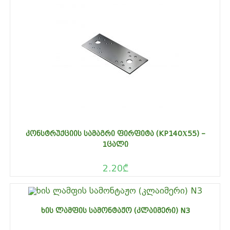
ᲙᲝᲜᲡᲢᲠᲣᲥᲪᲘᲘᲡ ᲡᲐᲛᲐᲒᲠᲘ ᲤᲘᲠᲤᲘᲢᲐ (KP140Х55) –
1ᲪᲐᲚᲘ
2.20
₾
ᲮᲘᲡ ᲚᲐᲛᲤᲘᲡ ᲡᲐᲛᲝᲜᲢᲐᲟᲝ (ᲙᲚᲐᲘᲛᲔᲠᲘ) N3