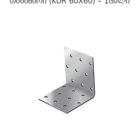
ᲗᲐᲜᲐᲑᲐᲠᲘ (KUR 60X60) – 1ᲪᲐᲚᲘ