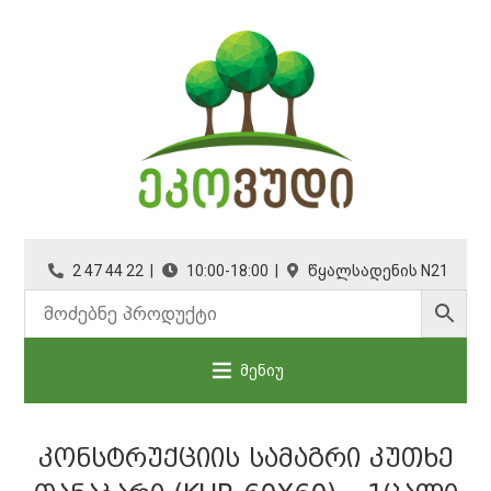
2 47 44 22 |
10:00-18:00 |
წყალსადენის N21
მენიუ
ᲙᲝᲜᲡᲢᲠᲣᲥᲪᲘᲘᲡ ᲡᲐᲛᲐᲒᲠᲘ ᲙᲣᲗᲮᲔ