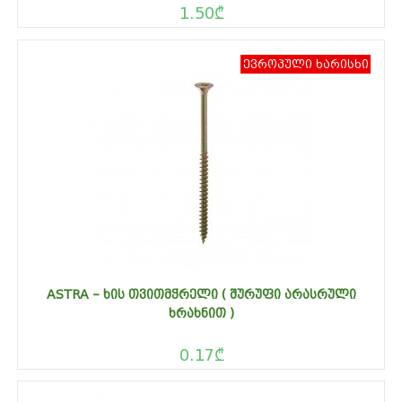
1.50
₾
ევროპული ხარისხი
ASTRA – ᲮᲘᲡ ᲗᲕᲘᲗᲛᲭᲠᲔᲚᲘ ( ᲨᲣᲠᲣᲤᲘ ᲐᲠᲐᲡᲠᲣᲚᲘ
ᲮᲠᲐᲮᲜᲘᲗ )
0.17
₾