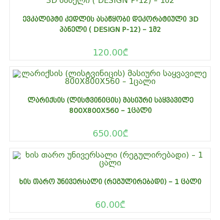
ᲔᲕᲙᲐᲚᲘᲞᲢᲘ ᲙᲔᲓᲚᲘᲡ ᲐᲡᲐᲬᲧᲝᲑᲘ ᲓᲔᲙᲝᲠᲐᲢᲘᲣᲚᲘ 3D
ᲞᲐᲜᲔᲚᲘ ( DESIGN P-12) – 1Მ2
120.00
₾
ᲚᲐᲠᲘᲥᲡᲘᲡ (ᲚᲘᲡᲢᲕᲘᲜᲘᲪᲘᲡ) ᲛᲐᲡᲘᲣᲠᲘ ᲡᲐᲧᲕᲐᲕᲘᲚᲔ
800X800X560 – 1ᲪᲐᲚᲘ
650.00
₾
ᲮᲘᲡ ᲗᲐᲠᲝ ᲣᲜᲘᲕᲔᲠᲡᲐᲚᲘ (ᲠᲔᲒᲣᲚᲘᲠᲔᲑᲐᲓᲘ) – 1 ᲪᲐᲚᲘ
60.00
₾