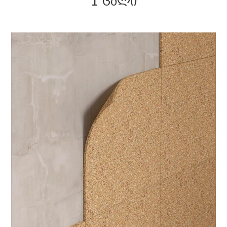
1 ᲪᲐᲚᲘ