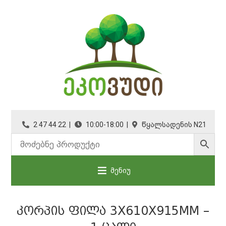
2 47 44 22 |
10:00-18:00 |
წყალსადენის N21
მენიუ
ᲙᲝᲠᲞᲘᲡ ᲤᲘᲚᲐ 3X610X915MM –