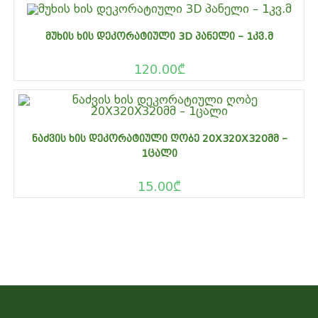
ᲛᲣᲮᲘᲡ ᲮᲘᲡ ᲓᲔᲙᲝᲠᲐᲢᲘᲣᲚᲘ 3D ᲞᲐᲜᲔᲚᲘ – 1ᲙᲕ.Მ
120.00
₾
ᲜᲐᲫᲕᲘᲡ ᲮᲘᲡ ᲓᲔᲙᲝᲠᲐᲢᲘᲣᲚᲘ ᲦᲝᲑᲔ 20X320X320ᲛᲛ –
1ᲪᲐᲚᲘ
15.00
₾