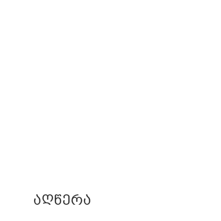
ᲐᲦᲬᲔᲠᲐ