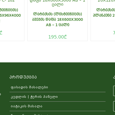
ᲢᲕᲘᲜᲘᲪᲘᲡ)
ᲚᲐᲠᲘᲥᲡᲘᲡ
ᲚᲐᲠᲘᲥᲡᲘᲡ (ᲚᲘᲡᲢᲕᲘᲜᲘᲪᲘᲡ)
16X96X4000
ᲞᲚᲐᲜᲙᲔᲜᲘ 
ᲐᲕᲔᲯᲘᲡ ᲓᲐᲤᲐ 18X600X3000
2
AB – 1 ᲪᲐᲚᲘ
₾
195.00
₾
Პროდუქცია
ფასადის მასალები
ა
კედლის | ჭერის პანელი
იატაკის მასალა