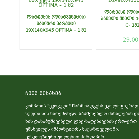
ᲚᲐᲠᲘᲥᲡᲘ (ᲚᲘᲡ
ᲚᲐᲠᲘᲥᲡᲘᲡ (ᲚᲘᲡᲢᲕᲘᲜᲘᲪᲘᲡ)
ᲞᲐᲜᲔᲚᲘ ᲨᲬᲘᲚᲘ 
ᲛᲐᲡᲘᲣᲠᲘ ᲞᲐᲠᲙᲔᲢᲘ
C- 1Მ
19X140X945 OPTIMA – 1 Მ2
29.00
Ჩვენ Შესახებ
კომპანია "ეკოვუდი" წარმოადგენს ეკოლოგიურად
სუფთა ხის სარემონტო, სამშენებლო მასალების დ
ხის დასამუშავებელი ლაქ-საღებავების ერთ-ერთ
უმსხვილეს იმპორტიორს საქართველოში,
ექსკლუზიური უფლებით პირდაპირ