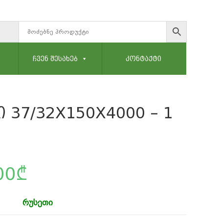
ᲩᲕᲔᲜ ᲨᲔᲡᲐᲮᲔᲑ
ᲙᲝᲜᲢᲐᲥᲢᲘ
37/32X150X4000 – 1
00
₾
რუსეთი