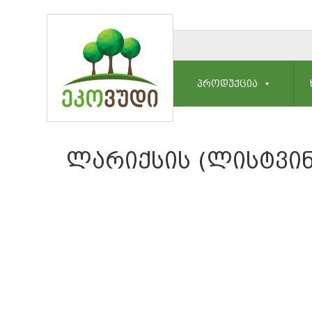
ᲞᲠᲝᲓᲣᲥᲪᲘᲐ
ᲚᲐᲠᲘᲥᲡᲘᲡ (ᲚᲘᲡᲢᲕᲘᲜ