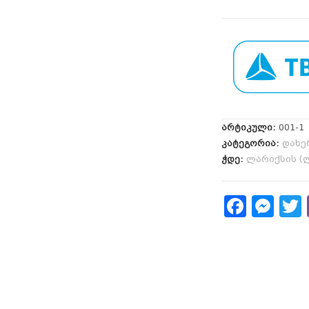
არტიკული:
001-1
კატეგორია:
დახე
ჭდე:
ლარიქსის (ლ
F
M
a
e
c
s
i
e
s
b
e