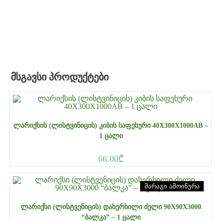
ᲛᲡᲒᲐᲕᲡᲘ ᲞᲠᲝᲓᲣᲥᲢᲔᲑᲘ
ᲚᲐᲠᲘᲥᲡᲘᲡ (ᲚᲘᲡᲢᲕᲘᲜᲘᲪᲘᲡ) ᲙᲘᲑᲘᲡ ᲡᲐᲤᲔᲮᲣᲠᲘ 40X300X1000AB –
1 ᲪᲐᲚᲘ
66.00
₾
მარაგი ამოიწურა
ᲚᲐᲠᲘᲥᲡᲘ (ᲚᲘᲡᲢᲕᲔᲜᲘᲪᲘᲡ) ᲓᲐᲮᲔᲠᲮᲘᲚᲘ ᲫᲔᲚᲘ 90X90X3000
“ᲑᲐᲚᲙᲐ” – 1 ᲪᲐᲚᲘ