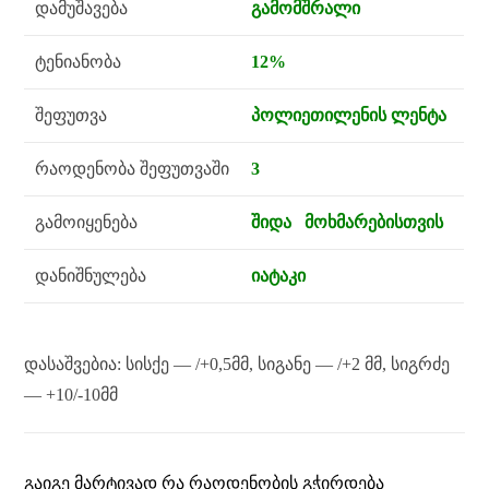
დამუშავება
გამომშრალი
ტენიანობა
12%
შეფუთვა
პოლიეთილენის ლენტა
რაოდენობა შეფუთვაში
3
გამოიყენება
შიდა მოხმარებისთვის
დანიშნულება
იატაკი
დასაშვებია: სისქე — /+0,5მმ, სიგანე — /+2 მმ, სიგრძე
— +10/-10მმ
ᲒᲐᲘᲒᲔ ᲛᲐᲠᲢᲘᲕᲐᲓ ᲠᲐ ᲠᲐᲝᲓᲔᲜᲝᲑᲘᲡ ᲒᲭᲘᲠᲓᲔᲑᲐ