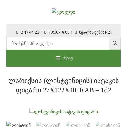
2 47 44 22 |
10:00-18:00 |
წყალსადენის N21
მენიუ
ᲚᲐᲠᲘᲥᲡᲘᲡ (ᲚᲘᲡᲢᲕᲘᲜᲘᲪᲘᲡ) ᲘᲐᲢᲐᲙᲘᲡ
ᲤᲘᲪᲐᲠᲘ 27X122X4000 AB – 1Მ2