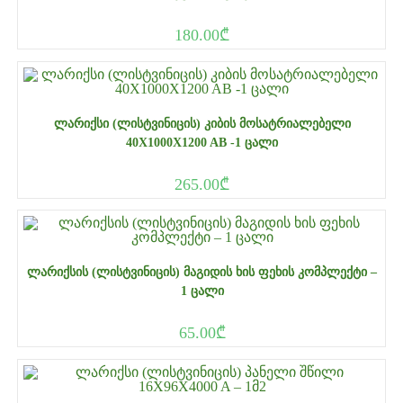
180.00
₾
ᲚᲐᲠᲘᲥᲡᲘ (ᲚᲘᲡᲢᲕᲘᲜᲘᲪᲘᲡ) ᲙᲘᲑᲘᲡ ᲛᲝᲡᲐᲢᲠᲘᲐᲚᲔᲑᲔᲚᲘ
40X1000X1200 AB -1 ᲪᲐᲚᲘ
265.00
₾
ᲚᲐᲠᲘᲥᲡᲘᲡ (ᲚᲘᲡᲢᲕᲘᲜᲘᲪᲘᲡ) ᲛᲐᲒᲘᲓᲘᲡ ᲮᲘᲡ ᲤᲔᲮᲘᲡ ᲙᲝᲛᲞᲚᲔᲥᲢᲘ –
1 ᲪᲐᲚᲘ
65.00
₾