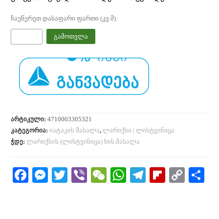
ჩაუწერეთ დასაფარი ფართი (კვ.მ):
გამოთვლა
არტიკული:
4710003305321
კატეგორია:
იატაკის მასალა
,
ლარიქსი | ლისტვინიცა
ჭდე:
ლარიქსის (ლისტვინიცა) ხის მასალა
Fa
M
T
Vi
W
W
Te
Fl
C
S
ce
es
wi
be
e
ha
le
ip
op
h
bo
se
tte
r
C
ts
gr
bo
y
re