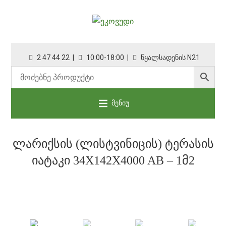
2 47 44 22 |
10:00-18:00 |
წყალსადენის N21
მენიუ
ᲚᲐᲠᲘᲥᲡᲘᲡ (ᲚᲘᲡᲢᲕᲘᲜᲘᲪᲘᲡ) ᲢᲔᲠᲐᲡᲘᲡ
ᲘᲐᲢᲐᲙᲘ 34X142X4000 AB – 1Მ2