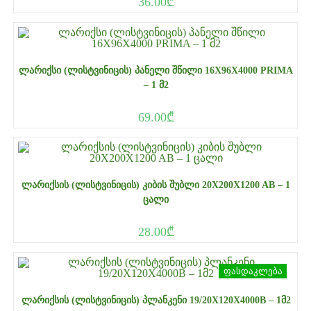
36.00
₾
ᲚᲐᲠᲘᲥᲡᲘ (ᲚᲘᲡᲢᲕᲘᲜᲘᲪᲘᲡ) ᲞᲐᲜᲔᲚᲘ ᲨᲬᲘᲚᲘ 16X96X4000 PRIMA
– 1 Მ2
69.00
₾
ᲚᲐᲠᲘᲥᲡᲘᲡ (ᲚᲘᲡᲢᲕᲘᲜᲘᲪᲘᲡ) ᲙᲘᲑᲘᲡ ᲨᲣᲑᲚᲘ 20X200X1200 AB – 1
ᲪᲐᲚᲘ
28.00
₾
ფასდაკლება
ᲚᲐᲠᲘᲥᲡᲘᲡ (ᲚᲘᲡᲢᲕᲘᲜᲘᲪᲘᲡ) ᲞᲚᲐᲜᲙᲔᲜᲘ 19/20X120X4000B – 1Მ2