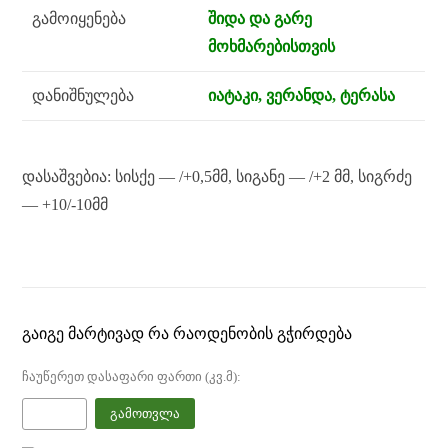
გამოიყენება
შიდა და გარე
მოხმარებისთვის
დანიშნულება
იატაკი, ვერანდა, ტერასა
დასაშვებია: სისქე — /+0,5მმ, სიგანე — /+2 მმ, სიგრძე
— +10/-10მმ
ᲒᲐᲘᲒᲔ ᲛᲐᲠᲢᲘᲕᲐᲓ ᲠᲐ ᲠᲐᲝᲓᲔᲜᲝᲑᲘᲡ ᲒᲭᲘᲠᲓᲔᲑᲐ
ჩაუწერეთ დასაფარი ფართი (კვ.მ):
გამოთვლა