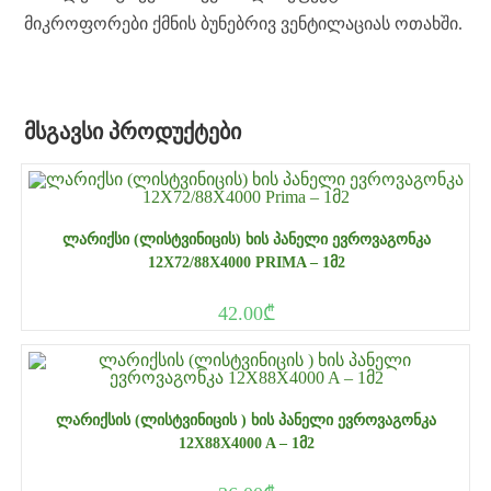
მიკროფორები ქმნის ბუნებრივ ვენტილაციას ოთახში.
ᲛᲡᲒᲐᲕᲡᲘ ᲞᲠᲝᲓᲣᲥᲢᲔᲑᲘ
ᲚᲐᲠᲘᲥᲡᲘ (ᲚᲘᲡᲢᲕᲘᲜᲘᲪᲘᲡ) ᲮᲘᲡ ᲞᲐᲜᲔᲚᲘ ᲔᲕᲠᲝᲕᲐᲒᲝᲜᲙᲐ
12X72/88X4000 PRIMA – 1Მ2
42.00
₾
ᲚᲐᲠᲘᲥᲡᲘᲡ (ᲚᲘᲡᲢᲕᲘᲜᲘᲪᲘᲡ ) ᲮᲘᲡ ᲞᲐᲜᲔᲚᲘ ᲔᲕᲠᲝᲕᲐᲒᲝᲜᲙᲐ
12X88X4000 A – 1Მ2