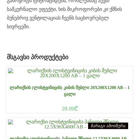
გამოყოფს ფიტონციდებს, რომლებსაც აქვთ
სამკურნალო ეფექტი, ხის მიკროფორები კი ქმნის
ბუნებრივ ვენტილაციას ჩვენს საცხოვრებელ
სივრცეში.
ᲛᲡᲒᲐᲕᲡᲘ ᲞᲠᲝᲓᲣᲥᲢᲔᲑᲘ
ᲚᲐᲠᲘᲥᲡᲘᲡ (ᲚᲘᲡᲢᲕᲘᲜᲘᲪᲘᲡ) ᲙᲘᲑᲘᲡ ᲨᲣᲑᲚᲘ 20X200X1200 AB – 1
ᲪᲐᲚᲘ
28.00
₾
მარაგი ამოიწურა
ᲚᲐᲠᲘᲥᲡᲘ (ᲚᲘᲡᲢᲕᲘᲜᲘᲪᲘᲡ) ᲞᲐᲜᲔᲚᲘ ᲨᲬᲘᲚᲘ 12.5X96X4000 AB –