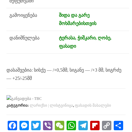
შეფუთვაში
გამოიყენება
შიდა და გარე
მოხმარებისთვის
დანიშნულება
ტერასა, ჭიშკარი, ღობე,
ფასადი
დასაშვებია: სისქე — /+0,5მმ, სიგანე — /+3 მმ, სიგრძე
— +25/-25მმ
კატეგორია:
ლარიქსი | ლისტვინიცა
,
ფასადის მასალები
Fa
M
T
Vi
W
W
Te
Fl
C
S