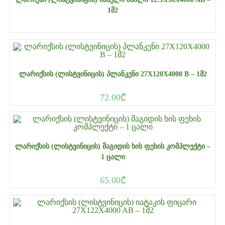
1Მ2
ᲚᲐᲠᲘᲥᲡᲘᲡ (ᲚᲘᲡᲢᲕᲘᲜᲘᲪᲘᲡ) ᲞᲚᲐᲜᲙᲔᲜᲘ 27X120X4000 B – 1Მ2
72.00
₾
ᲚᲐᲠᲘᲥᲡᲘᲡ (ᲚᲘᲡᲢᲕᲘᲜᲘᲪᲘᲡ) ᲛᲐᲒᲘᲓᲘᲡ ᲮᲘᲡ ᲤᲔᲮᲘᲡ ᲙᲝᲛᲞᲚᲔᲥᲢᲘ –
1 ᲪᲐᲚᲘ
65.00
₾