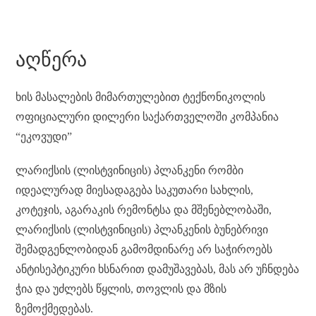
ce
es
wi
be
e
ha
le
ip
op
h
bo
se
tte
r
C
ts
gr
bo
y
re
ok
ng
r
ha
A
a
ar
Li
ᲐᲦᲬᲔᲠᲐ
er
t
pp
m
d
nk
ხის მასალების მიმართულებით ტექნონიკოლის
ოფიციალური დილერი საქართველოში კომპანია
“ეკოვუდი”
ლარიქსის (ლისტვინიცის) პლანკენი რომბი
იდეალურად მიესადაგება საკუთარი სახლის,
კოტეჯის, აგარაკის რემონტსა და მშენებლობაში,
ლარიქსის (ლისტვინიცის) პლანკენის ბუნებრივი
შემადგენლობიდან გამომდინარე არ საჭიროებს
ანტისეპტიკური ხსნარით დამუშავებას, მას არ უჩნდება
ჭია და უძლებს წყლის, თოვლის და მზის
ზემოქმედებას.