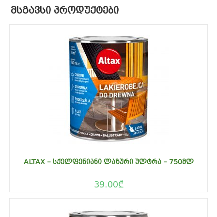
ᲛᲡᲒᲐᲕᲡᲘ ᲞᲠᲝᲓᲣᲥᲢᲔᲑᲘ
ALTAX – ᲡᲥᲔᲚᲤᲔᲜᲘᲐᲜᲘ ᲚᲐᲖᲣᲠᲘ ᲣᲚᲢᲠᲐ – 750ᲛᲚ
39.00
₾