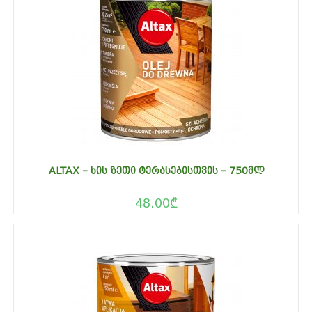
ALTAX – ᲮᲘᲡ ᲖᲔᲗᲘ ᲢᲔᲠᲐᲡᲔᲑᲘᲡᲗᲕᲘᲡ – 750ᲛᲚ
48.00
₾