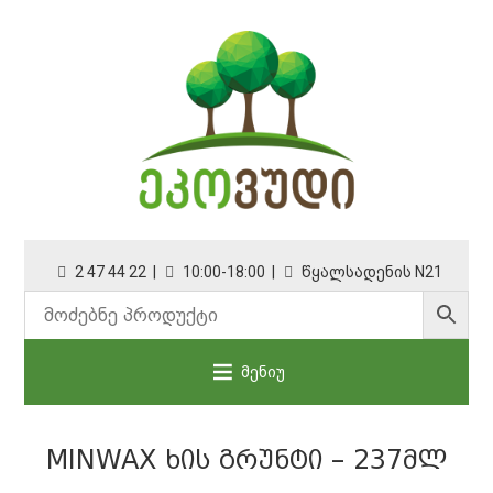
2 47 44 22 |
10:00-18:00 |
წყალსადენის N21
მენიუ
MINWAX ᲮᲘᲡ ᲒᲠᲣᲜᲢᲘ – 237ᲛᲚ