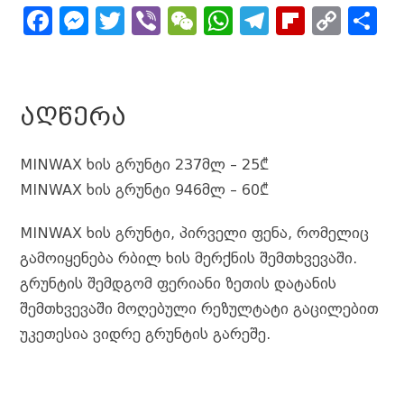
F
M
T
Vi
W
W
T
Fl
C
S
a
e
w
b
e
h
el
ip
o
h
c
s
it
e
C
a
e
b
p
a
e
s
t
r
h
ts
g
o
y
r
ᲐᲦᲬᲔᲠᲐ
b
e
e
a
A
r
a
Li
e
o
n
r
t
p
a
r
n
MINWAX ხის გრუნტი 237მლ – 25₾
o
g
p
m
d
k
MINWAX ხის გრუნტი 946მლ – 60₾
k
e
MINWAX ხის გრუნტი, პირველი ფენა, რომელიც
r
გამოიყენება რბილ ხის მერქნის შემთხვევაში.
გრუნტის შემდგომ ფერიანი ზეთის დატანის
შემთხვევაში მოღებული რეზულტატი გაცილებით
უკეთესია ვიდრე გრუნტის გარეშე.