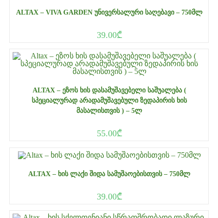
ALTAX – VIVA GARDEN ᲣᲜᲘᲕᲔᲠᲡᲐᲚᲣᲠᲘ ᲡᲐᲦᲔᲑᲐᲕᲘ – 750ᲛᲚ
39.00
₾
ALTAX – ᲔᲖᲝᲡ ᲮᲘᲡ ᲓᲐᲡᲐᲛᲣᲨᲐᲕᲔᲑᲔᲚᲘ ᲡᲐᲨᲣᲐᲚᲔᲑᲐ (
ᲡᲞᲔᲪᲘᲐᲚᲣᲠᲐᲓ ᲐᲠᲐᲓᲐᲛᲣᲨᲐᲕᲔᲑᲣᲚᲘ ᲖᲔᲓᲐᲞᲘᲠᲘᲡ ᲮᲘᲡ
ᲛᲐᲡᲐᲚᲘᲡᲗᲕᲘᲡ ) – 5Ლ
55.00
₾
ALTAX – ᲮᲘᲡ ᲚᲐᲥᲘ ᲨᲘᲓᲐ ᲡᲐᲛᲣᲨᲐᲝᲔᲑᲘᲡᲗᲕᲘᲡ – 750ᲛᲚ
39.00
₾