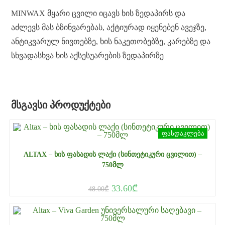
MINWAX მყარი ცვილი იცავს ხის ზედაპირს და
აძლევს მას ბზინვარებას, აქტიურად იყენებენ ავეჯზე,
ანტიკვარულ ნივთებზე, ხის ნაკეთობებზე, კარებზე და
სხვადასხვა ხის აქსესუარების ზედაპირზე
ᲛᲡᲒᲐᲕᲡᲘ ᲞᲠᲝᲓᲣᲥᲢᲔᲑᲘ
ფასდაკლება
ALTAX – ᲮᲘᲡ ᲤᲐᲡᲐᲓᲘᲡ ᲚᲐᲥᲘ (ᲡᲘᲜᲗᲔᲢᲘᲙᲣᲠᲘ ᲪᲕᲘᲚᲘᲗ) –
750ᲛᲚ
33.60
₾
48.00
₾