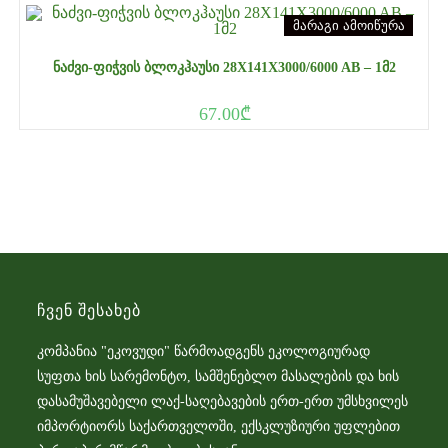
მარაგი ამოიწურა
ᲜᲐᲫᲕᲘ-ᲤᲘᲭᲕᲘᲡ ᲑᲚᲝᲙᲰᲐᲣᲡᲘ 28X141X3000/6000 AB – 1Მ2
67.00
₾
Ჩვენ Შესახებ
კომპანია "ეკოვუდი" წარმოადგენს ეკოლოგიურად
სუფთა ხის სარემონტო, სამშენებლო მასალების და ხის
დასამუშავებელი ლაქ-საღებავების ერთ-ერთ უმსხვილეს
იმპორტიორს საქართველოში, ექსკლუზიური უფლებით