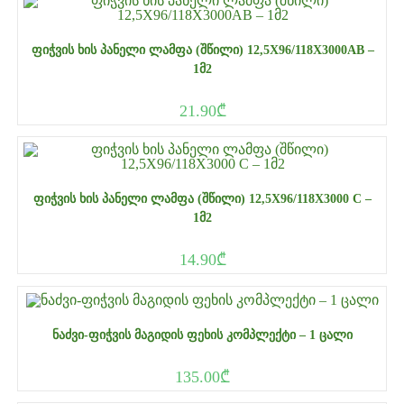
ᲤᲘᲭᲕᲘᲡ ᲮᲘᲡ ᲞᲐᲜᲔᲚᲘ ᲚᲐᲛᲤᲐ (ᲨᲬᲘᲚᲘ) 12,5X96/118X3000AB –
1Მ2
21.90
₾
ᲤᲘᲭᲕᲘᲡ ᲮᲘᲡ ᲞᲐᲜᲔᲚᲘ ᲚᲐᲛᲤᲐ (ᲨᲬᲘᲚᲘ) 12,5X96/118X3000 C –
1Მ2
14.90
₾
ᲜᲐᲫᲕᲘ-ᲤᲘᲭᲕᲘᲡ ᲛᲐᲒᲘᲓᲘᲡ ᲤᲔᲮᲘᲡ ᲙᲝᲛᲞᲚᲔᲥᲢᲘ – 1 ᲪᲐᲚᲘ
135.00
₾