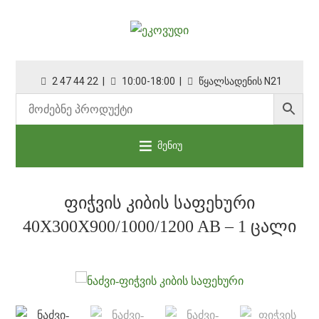
2 47 44 22 |
10:00-18:00 |
წყალსადენის N21
მენიუ
ᲤᲘᲭᲕᲘᲡ ᲙᲘᲑᲘᲡ ᲡᲐᲤᲔᲮᲣᲠᲘ
40X300X900/1000/1200 AB – 1 ᲪᲐᲚᲘ