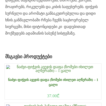
დაფებს, მაგიდის ზედაპირებს, თაროებს, კარებს,
მოაჯირებს, რიკულებს და კიბის საფეხურებს. ფიჭვის
სურნელი და არომატი განსაკუთრებულია და დიდი
ხნის განმავლობაში რჩება ჩვენს საცხოვრებელ
სივრცეში, მისი ფიტონციდები კი დადებითად
მოქმედებს ადამიანის სასუნქ სისტემაზე.
ᲛᲡᲒᲐᲕᲡᲘ ᲞᲠᲝᲓᲣᲥᲢᲔᲑᲘ
ᲜᲐᲫᲕᲘ-ᲤᲘᲭᲕᲘᲡ ᲐᲕᲔᲯᲘᲡ ᲓᲐᲤᲐ (ᲖᲝᲛᲔᲑᲘ ᲘᲮᲘᲚᲔᲗ ᲐᲦᲬᲔᲠᲐᲨᲘ) – 1
ᲪᲐᲚᲘ
37.00
₾