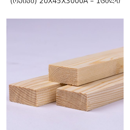
(ᲠᲔᲘᲙᲐ) 20X45X3000A – 1ᲪᲐᲚᲘ