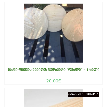
ᲜᲐᲫᲕᲘ-ᲤᲘᲭᲕᲘᲡ ᲛᲐᲒᲘᲓᲘᲡ ᲖᲔᲓᲐᲞᲘᲠᲘ “ᲝᲕᲐᲚᲘ” – 1 ᲪᲐᲚᲘ
20.00
₾
მარაგი ამოიწურა