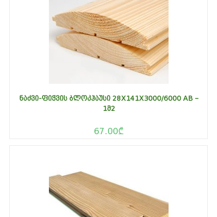
ᲜᲐᲫᲕᲘ-ᲤᲘᲭᲕᲘᲡ ᲑᲚᲝᲙᲰᲐᲣᲡᲘ 28X141X3000/6000 AB –
1Მ2
67.00
₾