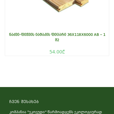
ᲜᲐᲫᲕᲘ-ᲤᲘᲭᲕᲘᲡ ᲘᲐᲢᲐᲙᲘᲡ ᲤᲘᲪᲐᲠᲘ 36X118X6000 AB – 1
Მ2
54.00
₾
Ჩვენ Შესახებ
კომპანია "ეკოვუდი" წარმოადგენს ეკოლოგიურად