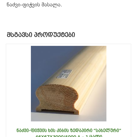
ნაძვი-ფიჭვის მასალა.
ᲛᲡᲒᲐᲕᲡᲘ ᲞᲠᲝᲓᲣᲥᲢᲔᲑᲘ
ᲜᲐᲫᲕᲘ-ᲤᲘᲭᲕᲘᲡ ᲮᲘᲡ ᲙᲘᲑᲘᲡ ᲖᲔᲓᲐᲞᲘᲠᲘ “ᲡᲐᲮᲔᲚᲣᲠᲘ”
46X67X3000/4000 A – 1 ᲪᲐᲚᲘ