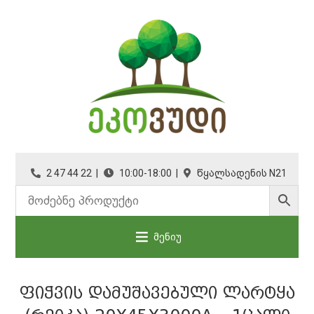
2 47 44 22 |
10:00-18:00 |
წყალსადენის N21
მენიუ
ᲤᲘᲭᲕᲘᲡ ᲓᲐᲛᲣᲨᲐᲕᲔᲑᲣᲚᲘ ᲚᲐᲠᲢᲧᲐ