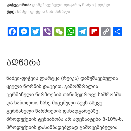
კატეგორია:
დამუშავებული ფიცარი
,
ნაძვი | ფიჭვი
ჭდე:
ნაძვი-ფიჭვის ხის მასალა
F
M
T
Vi
W
W
T
Fl
C
S
a
e
w
b
e
h
el
ip
o
h
c
s
it
e
C
a
e
b
p
a
e
s
t
r
h
ts
g
o
y
r
ᲐᲦᲬᲔᲠᲐ
b
e
e
a
A
r
a
Li
e
o
n
r
t
p
a
r
n
ნაძვი-ფიჭვის ლარტყა (რეიკა) დამუშავებულია
o
g
p
m
d
k
ყველა ნორმის დაცვით, გამომშრალია
k
e
გერმანული წარმოების თანამედროვე საშრობში
და საბოლოო სახე მიცემული აქვს ასევე
r
გერმანული წარმოების დანადგარებზე.
პროდუქციის ტენიანობა არ აღემაატება 8-10%-ს.
პროდუქციის დასამზადებლად გამოყენებულია