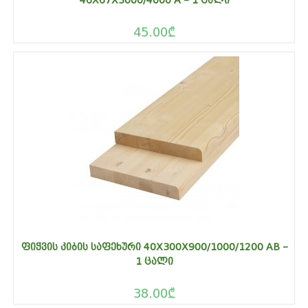
45.00
₾
ᲤᲘᲭᲕᲘᲡ ᲙᲘᲑᲘᲡ ᲡᲐᲤᲔᲮᲣᲠᲘ 40X300X900/1000/1200 AB –
1 ᲪᲐᲚᲘ
38.00
₾