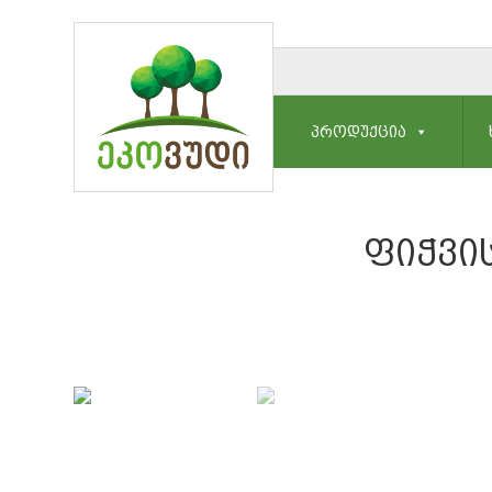
ᲞᲠᲝᲓᲣᲥᲪᲘᲐ
ᲤᲘᲭᲕᲘᲡ