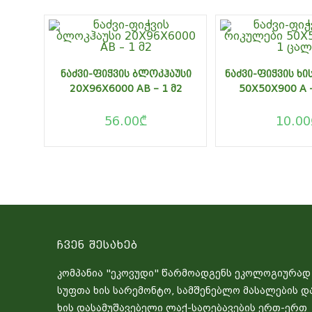
ᲜᲐᲫᲕᲘ-ᲤᲘᲭᲕᲘᲡ ᲑᲚᲝᲙᲰᲐᲣᲡᲘ
ᲜᲐᲫᲕᲘ-ᲤᲘᲭᲕᲘᲡ ᲮᲘ
20X96X6000 AB – 1 Მ2
50X50X900 A 
56.00
₾
10.00
Ჩვენ Შესახებ
კომპანია "ეკოვუდი" წარმოადგენს ეკოლოგიურად
სუფთა ხის სარემონტო, სამშენებლო მასალების დ
ხის დასამუშავებელი ლაქ-საღებავების ერთ-ერთ