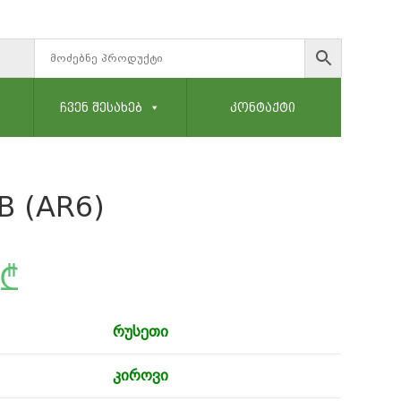
ᲩᲕᲔᲜ ᲨᲔᲡᲐᲮᲔᲑ
ᲙᲝᲜᲢᲐᲥᲢᲘ
B (AR6)
₾
რუსეთი
კიროვი