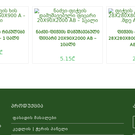
Ს ᲠᲘᲙᲣᲚᲔᲑᲘ
ᲜᲐᲫᲕᲘ-ᲤᲘᲭᲕᲘᲡ ᲓᲐᲛᲣᲨᲐᲕᲔᲑᲣᲚᲘ
ᲤᲘᲭᲕᲘᲡ 
– 1 ᲪᲐᲚᲘ
ᲤᲘᲪᲐᲠᲘ 20X90X2000 AB –
28X280X800
1ᲪᲐᲚᲘ
AB
₾
5.15
₾
Პროდუქცია
ფასადის მასალები
ა
კედლის | ჭერის პანელი