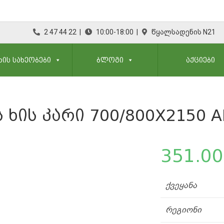
2 47 44 22 |
10:00-18:00 |
წყალსადენის N21
ᲮᲘᲡ ᲡᲐᲮᲔᲝᲑᲔᲑᲘ
ᲑᲚᲝᲒᲘ
ᲐᲥᲪᲘᲔᲑᲘ
 ᲮᲘᲡ ᲙᲐᲠᲘ 700/800X2150 A
351.00
ქვეყანა
რეგიონი