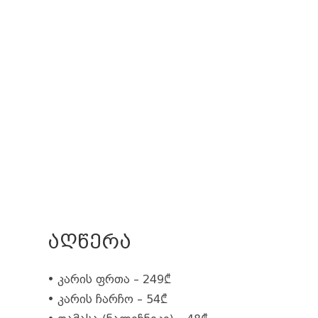
ᲐᲦᲬᲔᲠᲐ
• კარის ფრთა – 249₾
• კარის ჩარჩო – 54₾