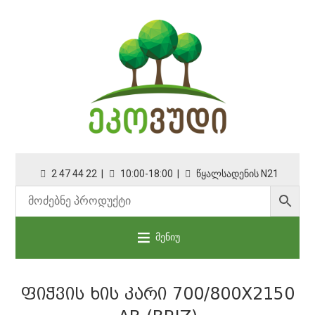
2 47 44 22 |
10:00-18:00 |
წყალსადენის N21
მენიუ
ᲤᲘᲭᲕᲘᲡ ᲮᲘᲡ ᲙᲐᲠᲘ 700/800X2150