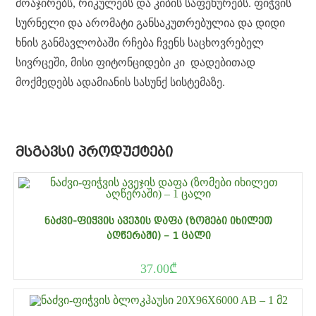
მოაჯირებს, რიკულებს და კიბის საფეხურებს. ფიჭვის
სურნელი და არომატი განსაკუთრებულია და დიდი
ხნის განმავლობაში რჩება ჩვენს საცხოვრებელ
სივრცეში, მისი ფიტონციდები კი დადებითად
მოქმედებს ადამიანის სასუნქ სისტემაზე.
ᲛᲡᲒᲐᲕᲡᲘ ᲞᲠᲝᲓᲣᲥᲢᲔᲑᲘ
ᲜᲐᲫᲕᲘ-ᲤᲘᲭᲕᲘᲡ ᲐᲕᲔᲯᲘᲡ ᲓᲐᲤᲐ (ᲖᲝᲛᲔᲑᲘ ᲘᲮᲘᲚᲔᲗ
ᲐᲦᲬᲔᲠᲐᲨᲘ) – 1 ᲪᲐᲚᲘ
37.00
₾