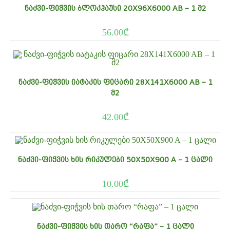
ᲜᲐᲫᲕᲘ-ᲤᲘᲭᲕᲘᲡ ᲑᲚᲝᲙᲰᲐᲣᲡᲘ 20X96X6000 AB – 1 Მ2
56.00
₾
ᲜᲐᲫᲕᲘ-ᲤᲘᲭᲕᲘᲡ ᲘᲐᲢᲐᲙᲘᲡ ᲤᲘᲪᲐᲠᲘ 28X141X6000 AB – 1
Მ2
42.00
₾
ᲜᲐᲫᲕᲘ-ᲤᲘᲭᲕᲘᲡ ᲮᲘᲡ ᲠᲘᲙᲣᲚᲔᲑᲘ 50X50X900 A – 1 ᲪᲐᲚᲘ
10.00
₾
ᲜᲐᲫᲕᲘ-ᲤᲘᲭᲕᲘᲡ ᲮᲘᲡ ᲗᲐᲠᲝ “ᲠᲐᲤᲐ” – 1 ᲪᲐᲚᲘ