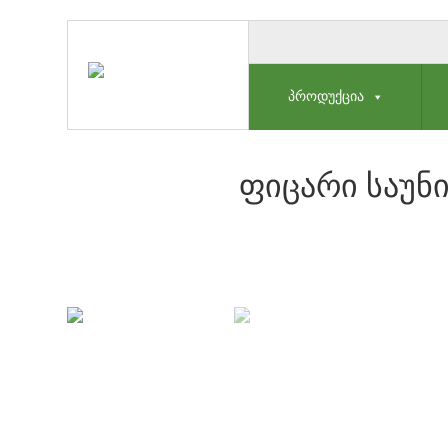
ᲞᲠᲝᲓᲣᲥᲪᲘᲐ
ᲤᲘᲪᲐᲠᲘ ᲡᲐᲣᲜᲘ