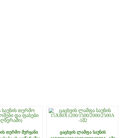
ᲘᲡ ᲗᲔᲠᲛᲝ ᲛᲣᲠᲧᲐᲜᲘ
ᲪᲐᲪᲮᲕᲘᲡ ᲚᲐᲛᲤᲐ ᲡᲐᲣᲜᲘᲡ