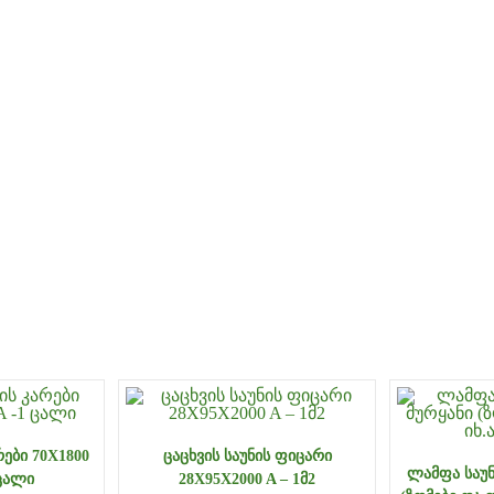
ᲠᲔᲑᲘ 70X1800
ᲪᲐᲪᲮᲕᲘᲡ ᲡᲐᲣᲜᲘᲡ ᲤᲘᲪᲐᲠᲘ
ᲚᲐᲛᲤᲐ ᲡᲐᲣᲜ
ᲪᲐᲚᲘ
28X95X2000 A – 1Მ2