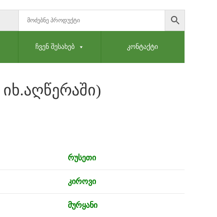
ᲩᲕᲔᲜ ᲨᲔᲡᲐᲮᲔᲑ
ᲙᲝᲜᲢᲐᲥᲢᲘ
 ᲘᲮ.ᲐᲦᲬᲔᲠᲐᲨᲘ)
რუსეთი
კიროვი
მურყანი