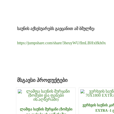
საუნის აქსესუარებს გაეცანით ამ ბმულზე:
https://jumpshare.com/share/3heuyWUfImLBHxlfkh0x
ᲛᲡᲒᲐᲕᲡᲘ ᲞᲠᲝᲓᲣᲥᲢᲔᲑᲘ
ᲕᲔᲠᲮᲕᲘᲡ ᲡᲐᲣᲜᲘᲡ ᲙᲐ
ᲚᲐᲛᲤᲐ ᲡᲐᲣᲜᲘᲡ ᲛᲣᲠᲧᲐᲜᲘ (ᲖᲝᲛᲔᲑᲘ
EXTRA -1 