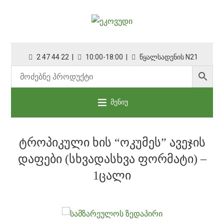
2 47 44 22 |
10:00-18:00 |
წყალსადენის N21
მენიუ
ᲢᲠᲝᲞᲘᲙᲣᲚᲘ ᲮᲘᲡ “ᲝᲙᲣᲛᲔᲡ” ᲐᲕᲔᲯᲘᲡ
ᲓᲐᲤᲔᲑᲘ (ᲡᲮᲕᲐᲓᲐᲡᲮᲕᲐ ᲤᲝᲠᲛᲐᲢᲘ) –
1ᲪᲐᲚᲘ