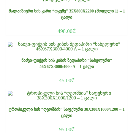
ᲛᲐᲚᲐᲘᲖᲘᲣᲠᲘ ᲮᲘᲡ ᲙᲐᲠᲘ “ᲝᲙᲣᲛᲔ” 35X800X2200 (ᲛᲝᲓᲔᲚᲘ 1) – 1
ᲪᲐᲚᲘ
498.00
₾
ᲜᲐᲫᲕᲘ-ᲤᲘᲭᲕᲘᲡ ᲮᲘᲡ ᲙᲘᲑᲘᲡ ᲖᲔᲓᲐᲞᲘᲠᲘ “ᲡᲐᲮᲔᲚᲣᲠᲘ”
46X67X3000/4000 A – 1 ᲪᲐᲚᲘ
45.00
₾
ᲢᲠᲝᲞᲘᲙᲣᲚᲘ ᲮᲘᲡ “ᲦᲔᲝᲛᲑᲘᲡ” ᲡᲐᲤᲔᲮᲣᲠᲘ 38X300X1000/1200 – 1
ᲪᲐᲚᲘ
95.00
₾