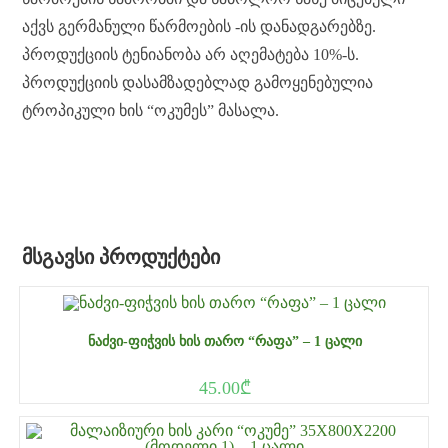
აქვს გერმანული წარმოების -ის დანადგარებზე.
პროდუქციის ტენიანობა არ აღემატება 10%-ს.
პროდუქციის დასამზადებლად გამოყენებულია
ტროპიკული ხის “ოკუმეს” მასალა.
ᲛᲡᲒᲐᲕᲡᲘ ᲞᲠᲝᲓᲣᲥᲢᲔᲑᲘ
ᲜᲐᲫᲕᲘ-ᲤᲘᲭᲕᲘᲡ ᲮᲘᲡ ᲗᲐᲠᲝ “ᲠᲐᲤᲐ” – 1 ᲪᲐᲚᲘ
45.00
₾