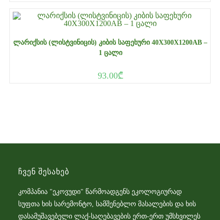
ᲚᲐᲠᲘᲥᲡᲘᲡ (ᲚᲘᲡᲢᲕᲘᲜᲘᲪᲘᲡ) ᲙᲘᲑᲘᲡ ᲡᲐᲤᲔᲮᲣᲠᲘ 40X300X1200AB –
1 ᲪᲐᲚᲘ
93.00
₾
Ჩვენ Შესახებ
კომპანია "ეკოვუდი" წარმოადგენს ეკოლოგიურად
სუფთა ხის სარემონტო, სამშენებლო მასალების და ხის
დასამუშავებელი ლაქ-საღებავების ერთ-ერთ უმსხვილეს