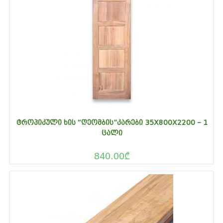
ᲢᲠᲝᲞᲘᲙᲣᲚᲘ ᲮᲘᲡ “ᲦᲔᲝᲛᲑᲘᲡ”ᲙᲐᲠᲔᲑᲘ 35X800X2200 – 1
ᲪᲐᲚᲘ
840.00
₾