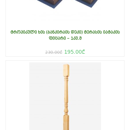
ᲢᲠᲝᲞᲘᲙᲣᲚᲘ ᲮᲘᲡ (ᲑᲐᲜᲙᲘᲠᲐᲘᲡ ᲓᲔᲙᲘ) ᲢᲔᲠᲐᲡᲘᲡ ᲘᲐᲢᲐᲙᲘᲡ
ᲤᲘᲪᲐᲠᲘ – 1ᲙᲕ.Მ
195.00
₾
230.00
₾