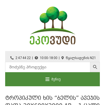
2 47 44 22 |
10:00-18:00 |
წყალსადენის N21
მენიუ
ᲢᲠᲝᲞᲘᲙᲣᲚᲘ ᲮᲘᲡ “ᲑᲔᲚᲘᲡ” ᲐᲕᲔᲯᲘᲡ