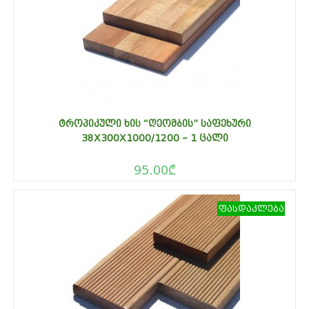
ᲢᲠᲝᲞᲘᲙᲣᲚᲘ ᲮᲘᲡ “ᲦᲔᲝᲛᲑᲘᲡ” ᲡᲐᲤᲔᲮᲣᲠᲘ
38X300X1000/1200 – 1 ᲪᲐᲚᲘ
95.00
₾
ფასდაკლება