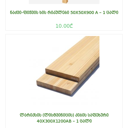
ᲜᲐᲫᲕᲘ-ᲤᲘᲭᲕᲘᲡ ᲮᲘᲡ ᲠᲘᲙᲣᲚᲔᲑᲘ 50X50X900 A – 1 ᲪᲐᲚᲘ
10.00
₾
ᲚᲐᲠᲘᲥᲡᲘᲡ (ᲚᲘᲡᲢᲕᲘᲜᲘᲪᲘᲡ) ᲙᲘᲑᲘᲡ ᲡᲐᲤᲔᲮᲣᲠᲘ
40X300X1200AB – 1 ᲪᲐᲚᲘ