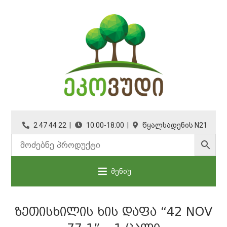
2 47 44 22 |
10:00-18:00 |
წყალსადენის N21
მენიუ
ᲖᲔᲗᲘᲡᲮᲘᲚᲘᲡ ᲮᲘᲡ ᲓᲐᲤᲐ “42 NOV