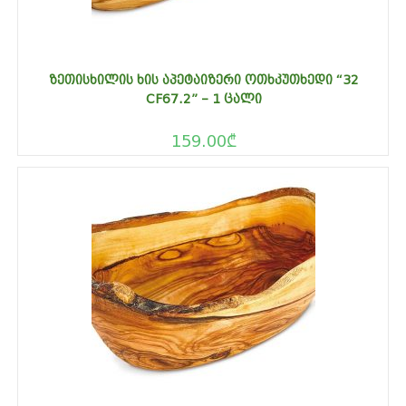
ᲖᲔᲗᲘᲡᲮᲘᲚᲘᲡ ᲮᲘᲡ ᲐᲞᲔᲢᲐᲘᲖᲔᲠᲘ ᲝᲗᲮᲙᲣᲗᲮᲔᲓᲘ “32
CF67.2” – 1 ᲪᲐᲚᲘ
159.00
₾