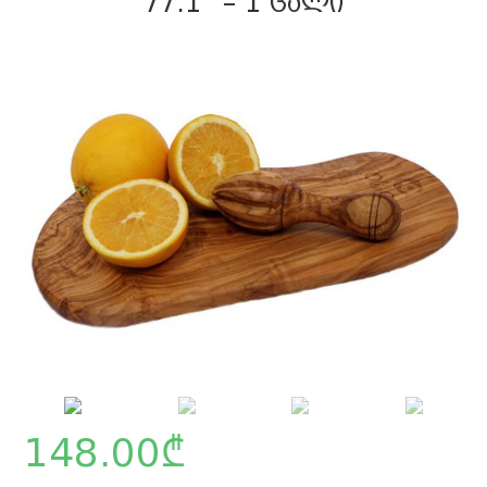
77.1” – 1 ᲪᲐᲚᲘ
148.00
₾