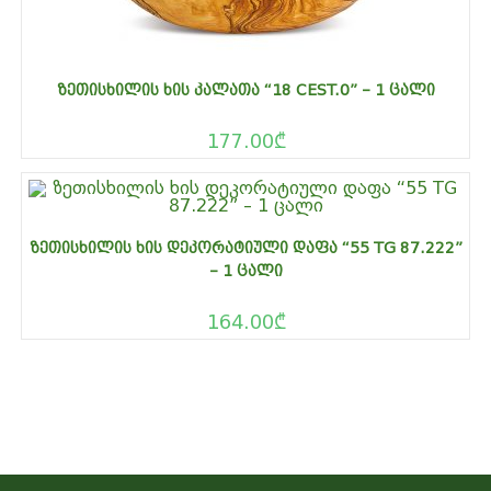
ᲖᲔᲗᲘᲡᲮᲘᲚᲘᲡ ᲮᲘᲡ ᲙᲐᲚᲐᲗᲐ “18 CEST.0” – 1 ᲪᲐᲚᲘ
177.00
₾
ᲖᲔᲗᲘᲡᲮᲘᲚᲘᲡ ᲮᲘᲡ ᲓᲔᲙᲝᲠᲐᲢᲘᲣᲚᲘ ᲓᲐᲤᲐ “55 TG 87.222”
– 1 ᲪᲐᲚᲘ
164.00
₾