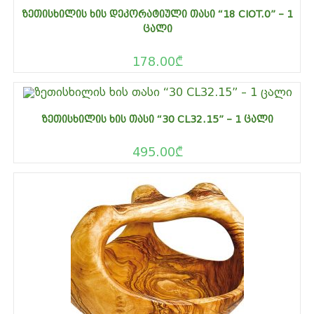
ᲖᲔᲗᲘᲡᲮᲘᲚᲘᲡ ᲮᲘᲡ ᲓᲔᲙᲝᲠᲐᲢᲘᲣᲚᲘ ᲗᲐᲡᲘ “18 CIOT.0” – 1
ᲪᲐᲚᲘ
178.00
₾
ᲖᲔᲗᲘᲡᲮᲘᲚᲘᲡ ᲮᲘᲡ ᲗᲐᲡᲘ “30 CL32.15” – 1 ᲪᲐᲚᲘ
495.00
₾