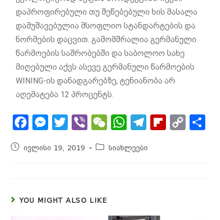
დაპროფირებული თუ შეწებებული ხის მასალა
დამუშავებულია მსოფლიო სტანდარტების და
ნორმების დაცვით. გამომშრალია გერმანული
წარმოების საშრობებში და საბოლოო სახე
მიღებული აქვს ასევე გერმანული წარმოების
WINING-ის დანადგარებზე, ტენიანობა არ
აღემატება 12 პროცენტს.
F
M
T
Vi
W
W
T
Fl
C
S
a
e
w
b
e
h
el
ip
o
h
ივლისი 19, 2019
სიახლეები
c
s
it
e
C
a
e
b
p
a
e
s
t
r
h
ts
g
o
y
r
b
e
e
a
A
r
a
Li
e
o
n
r
t
p
a
r
n
YOU MIGHT ALSO LIKE
o
g
p
m
d
k