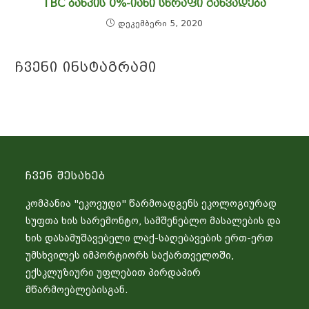
TBC ᲑᲐᲜᲙᲘᲡ 0%-ᲘᲐᲜᲘ ᲡᲬᲠᲐᲤᲘ ᲒᲐᲜᲕᲐᲓᲔᲑᲐ
დეკემბერი 5, 2020
Ჩვენი Ინსტაგრამი
Ჩვენ Შესახებ
კომპანია "ეკოვუდი" წარმოადგენს ეკოლოგიურად
სუფთა ხის სარემონტო, სამშენებლო მასალების და
ხის დასამუშავებელი ლაქ-საღებავების ერთ-ერთ
უმსხვილეს იმპორტიორს საქართველოში,
ექსკლუზიური უფლებით პირდაპირ
მწარმოებლებისგან.