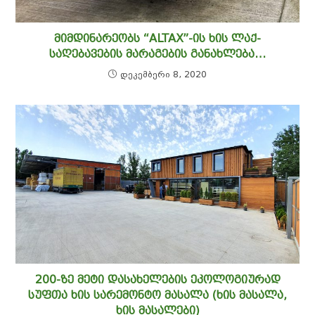
ᲛᲘᲛᲓᲘᲜᲐᲠᲔᲝᲑᲡ “ALTAX”-ᲘᲡ ᲮᲘᲡ ᲚᲐᲥ-
ᲡᲐᲦᲔᲑᲐᲕᲔᲑᲘᲡ ᲛᲐᲠᲐᲒᲔᲑᲘᲡ ᲒᲐᲜᲐᲮᲚᲔᲑᲐ…
დეკემბერი 8, 2020
200-ᲖᲔ ᲛᲔᲢᲘ ᲓᲐᲡᲐᲮᲔᲚᲔᲑᲘᲡ ᲔᲙᲝᲚᲝᲒᲘᲣᲠᲐᲓ
ᲡᲣᲤᲗᲐ ᲮᲘᲡ ᲡᲐᲠᲔᲛᲝᲜᲢᲝ ᲛᲐᲡᲐᲚᲐ (ᲮᲘᲡ ᲛᲐᲡᲐᲚᲐ,
ᲮᲘᲡ ᲛᲐᲡᲐᲚᲔᲑᲘ)