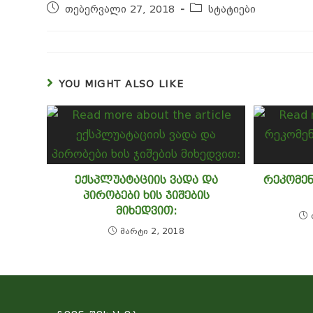
თებერვალი 27, 2018
სტატიები
c
s
it
e
C
a
e
b
p
e
s
t
r
h
ts
g
o
y
b
e
e
a
A
r
a
L
o
n
r
t
p
a
r
n
YOU MIGHT ALSO LIKE
o
g
p
m
d
k
k
e
r
ᲔᲥᲡᲞᲚᲣᲐᲢᲐᲪᲘᲘᲡ ᲕᲐᲓᲐ ᲓᲐ
ᲠᲔᲙᲝᲛᲔᲜ
ᲞᲘᲠᲝᲑᲔᲑᲘ ᲮᲘᲡ ᲯᲘᲨᲔᲑᲘᲡ
ᲛᲘᲮᲔᲓᲕᲘᲗ:
მარტი 2, 2018