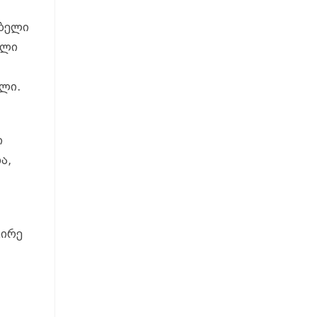
ებელი
ული
ული.
ი
ა,
ს
ცირე