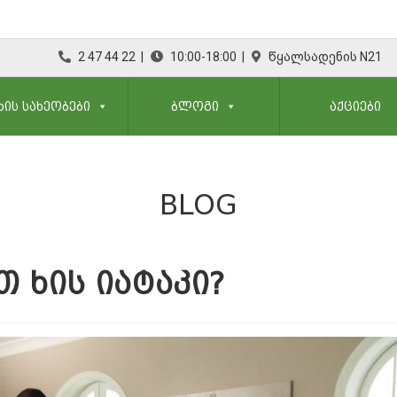
2 47 44 22 |
10:00-18:00 |
წყალსადენის N21
ᲮᲘᲡ ᲡᲐᲮᲔᲝᲑᲔᲑᲘ
ᲑᲚᲝᲒᲘ
ᲐᲥᲪᲘᲔᲑᲘ
BLOG
 ᲮᲘᲡ ᲘᲐᲢᲐᲙᲘ?