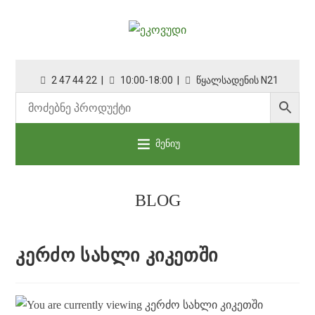
2 47 44 22 |
10:00-18:00 |
წყალსადენის N21
მენიუ
BLOG
ᲙᲔᲠᲫᲝ ᲡᲐᲮᲚᲘ ᲙᲘᲙᲔᲗᲨᲘ