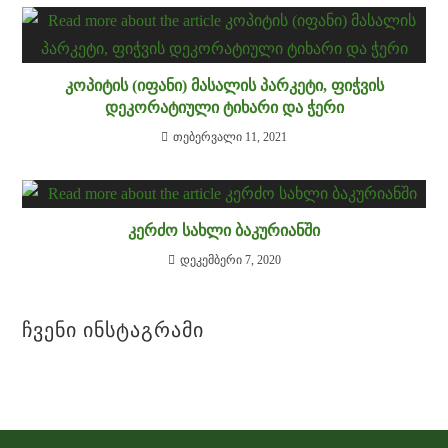
ᲙᲝᲞᲘᲢᲘᲡ (ᲘᲤᲐᲜᲘ) ᲛᲐᲡᲐᲚᲘᲡ ᲞᲐᲠᲙᲔᲢᲘ, ᲤᲘᲭᲕᲘᲡ
ᲓᲔᲙᲝᲠᲐᲢᲘᲣᲚᲘ ᲢᲘᲮᲐᲠᲘ ᲓᲐ ᲭᲔᲠᲘ
თებერვალი 11, 2021
ᲙᲔᲠᲫᲝ ᲡᲐᲮᲚᲘ ᲑᲐᲙᲣᲠᲘᲐᲜᲨᲘ
დეკემბერი 7, 2020
Ჩვენი Ინსტაგრამი