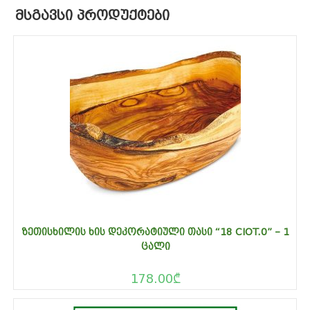
ᲛᲡᲒᲐᲕᲡᲘ ᲞᲠᲝᲓᲣᲥᲢᲔᲑᲘ
ᲖᲔᲗᲘᲡᲮᲘᲚᲘᲡ ᲮᲘᲡ ᲓᲔᲙᲝᲠᲐᲢᲘᲣᲚᲘ ᲗᲐᲡᲘ “18 CIOT.0” – 1
ᲪᲐᲚᲘ
178.00
₾