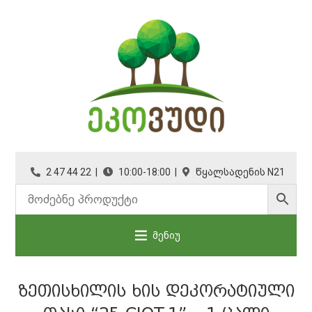
2 47 44 22 |
10:00-18:00 |
წყალსადენის N21
მენიუ
ᲖᲔᲗᲘᲡᲮᲘᲚᲘᲡ ᲮᲘᲡ ᲓᲔᲙᲝᲠᲐᲢᲘᲣᲚᲘ