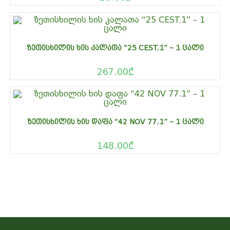
ᲖᲔᲗᲘᲡᲮᲘᲚᲘᲡ ᲮᲘᲡ ᲙᲐᲚᲐᲗᲐ “25 CEST.1” – 1 ᲪᲐᲚᲘ
267.00
₾
ᲖᲔᲗᲘᲡᲮᲘᲚᲘᲡ ᲮᲘᲡ ᲓᲐᲤᲐ “42 NOV 77.1” – 1 ᲪᲐᲚᲘ
148.00
₾