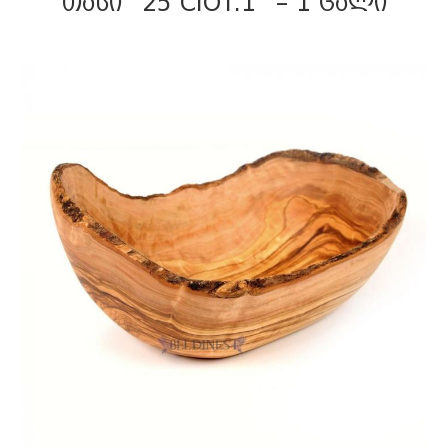
ᲗᲐᲡᲘ “25 CIOT.1” – 1 ᲪᲐᲚᲘ