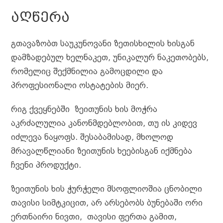
e
s
t
r
h
ts
g
o
y
r
ᲐᲦᲬᲔᲠᲐ
b
e
e
a
A
r
a
Li
e
o
n
r
t
p
a
r
n
გთავაზობთ საუკუნოვანი ზეთისხილის ხისგან
o
g
p
m
d
k
დამზადებულ ხელნაკეთ, უნიკალურ ნაკეთობებს,
k
e
რომელიც შექმნილია გამოცდილი და
პროფესიონალი ოსტატების მიერ.
r
რიგ ქვეყნებში ზეითუნის ხის მოჭრა
აკრძალულია კანონმდებლობით, თუ ის კიდევ
იძლევა ნაყოფს. შესაბამისად, მხოლოდ
მრავალწლიანი ზეითუნის ხეებისგან იქმნება
ჩვენი პროდუქტი.
ზეითუნის ხის ჭურჭელი მსოფლიოშია ცნობილი
თავისი სიმტკიცით, არ არსებობს ბუნებაში ორი
ერთნაირი ნივთი, თავისი ფერთა გამით,