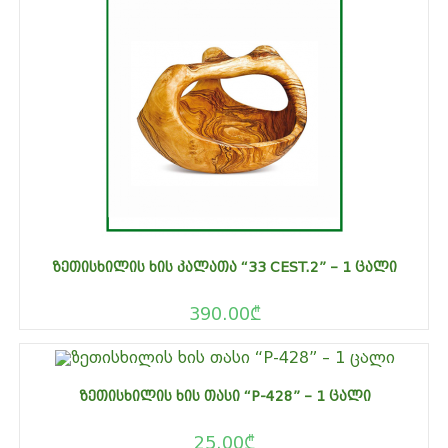
ᲖᲔᲗᲘᲡᲮᲘᲚᲘᲡ ᲮᲘᲡ ᲙᲐᲚᲐᲗᲐ “33 CEST.2” – 1 ᲪᲐᲚᲘ
390.00
₾
ᲖᲔᲗᲘᲡᲮᲘᲚᲘᲡ ᲮᲘᲡ ᲗᲐᲡᲘ “P-428” – 1 ᲪᲐᲚᲘ
25.00
₾