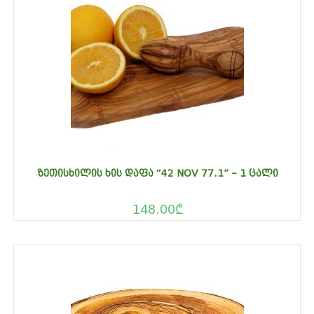
ᲖᲔᲗᲘᲡᲮᲘᲚᲘᲡ ᲮᲘᲡ ᲓᲐᲤᲐ “42 NOV 77.1” – 1 ᲪᲐᲚᲘ
148.00
₾