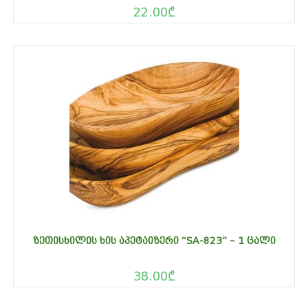
22.00
₾
ᲖᲔᲗᲘᲡᲮᲘᲚᲘᲡ ᲮᲘᲡ ᲐᲞᲔᲢᲐᲘᲖᲔᲠᲘ “SA-823” – 1 ᲪᲐᲚᲘ
38.00
₾