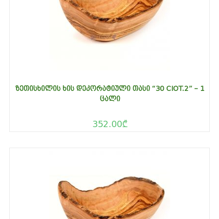
ᲖᲔᲗᲘᲡᲮᲘᲚᲘᲡ ᲮᲘᲡ ᲓᲔᲙᲝᲠᲐᲢᲘᲣᲚᲘ ᲗᲐᲡᲘ “30 CIOT.2” – 1
ᲪᲐᲚᲘ
352.00
₾