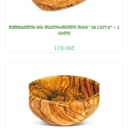
ᲖᲔᲗᲘᲡᲮᲘᲚᲘᲡ ᲮᲘᲡ ᲓᲔᲙᲝᲠᲐᲢᲘᲣᲚᲘ ᲗᲐᲡᲘ “18 CIOT.0” – 1
ᲪᲐᲚᲘ
178.00
₾