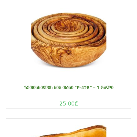
ᲖᲔᲗᲘᲡᲮᲘᲚᲘᲡ ᲮᲘᲡ ᲗᲐᲡᲘ “P-428” – 1 ᲪᲐᲚᲘ
25.00
₾