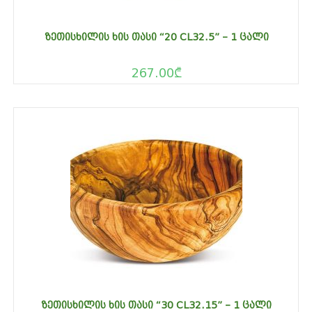
ᲖᲔᲗᲘᲡᲮᲘᲚᲘᲡ ᲮᲘᲡ ᲗᲐᲡᲘ “20 CL32.5” – 1 ᲪᲐᲚᲘ
267.00
₾
ᲖᲔᲗᲘᲡᲮᲘᲚᲘᲡ ᲮᲘᲡ ᲗᲐᲡᲘ “30 CL32.15” – 1 ᲪᲐᲚᲘ