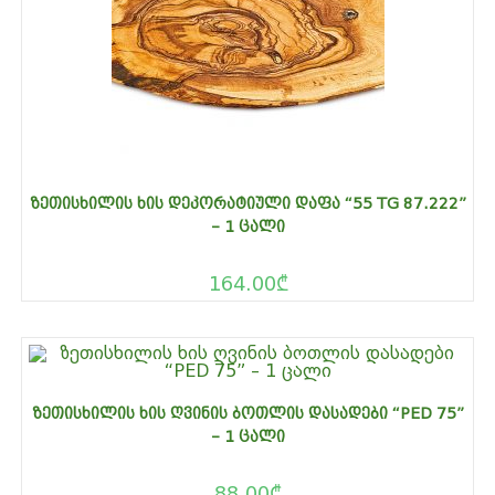
ᲖᲔᲗᲘᲡᲮᲘᲚᲘᲡ ᲮᲘᲡ ᲓᲔᲙᲝᲠᲐᲢᲘᲣᲚᲘ ᲓᲐᲤᲐ “55 TG 87.222”
– 1 ᲪᲐᲚᲘ
164.00
₾
ᲖᲔᲗᲘᲡᲮᲘᲚᲘᲡ ᲮᲘᲡ ᲦᲕᲘᲜᲘᲡ ᲑᲝᲗᲚᲘᲡ ᲓᲐᲡᲐᲓᲔᲑᲘ “PED 75”
– 1 ᲪᲐᲚᲘ
88.00
₾