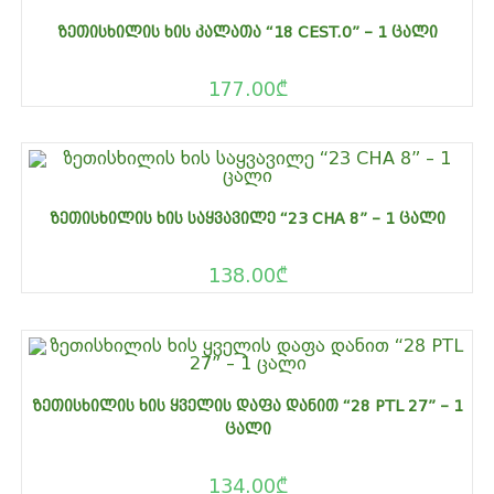
ᲖᲔᲗᲘᲡᲮᲘᲚᲘᲡ ᲮᲘᲡ ᲙᲐᲚᲐᲗᲐ “18 CEST.0” – 1 ᲪᲐᲚᲘ
177.00
₾
ᲖᲔᲗᲘᲡᲮᲘᲚᲘᲡ ᲮᲘᲡ ᲡᲐᲧᲕᲐᲕᲘᲚᲔ “23 CHA 8” – 1 ᲪᲐᲚᲘ
138.00
₾
ᲖᲔᲗᲘᲡᲮᲘᲚᲘᲡ ᲮᲘᲡ ᲧᲕᲔᲚᲘᲡ ᲓᲐᲤᲐ ᲓᲐᲜᲘᲗ “28 PTL 27” – 1
ᲪᲐᲚᲘ
134.00
₾