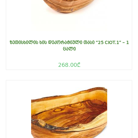
ᲖᲔᲗᲘᲡᲮᲘᲚᲘᲡ ᲮᲘᲡ ᲓᲔᲙᲝᲠᲐᲢᲘᲣᲚᲘ ᲗᲐᲡᲘ “25 CIOT.1” – 1
ᲪᲐᲚᲘ
268.00
₾