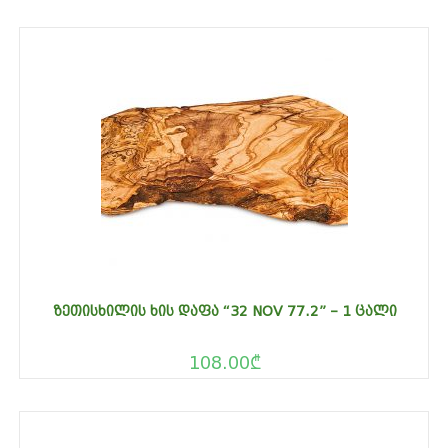
ᲖᲔᲗᲘᲡᲮᲘᲚᲘᲡ ᲮᲘᲡ ᲓᲐᲤᲐ “32 NOV 77.2” – 1 ᲪᲐᲚᲘ
108.00
₾