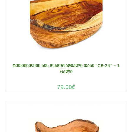
ᲖᲔᲗᲘᲡᲮᲘᲚᲘᲡ ᲮᲘᲡ ᲓᲔᲙᲝᲠᲐᲢᲘᲣᲚᲘ ᲗᲐᲡᲘ “CR-24” – 1
ᲪᲐᲚᲘ
79.00
₾