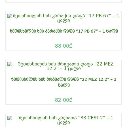
ᲖᲔᲗᲘᲡᲮᲘᲚᲘᲡ ᲮᲘᲡ ᲙᲐᲠᲐᲥᲘᲡ ᲓᲐᲤᲐ “17 PB 67” – 1 ᲪᲐᲚᲘ
88.00
₾
ᲖᲔᲗᲘᲡᲮᲘᲚᲘᲡ ᲮᲘᲡ ᲛᲠᲒᲕᲐᲚᲘ ᲓᲐᲤᲐ “22 MEZ 12.2” – 1
ᲪᲐᲚᲘ
82.00
₾