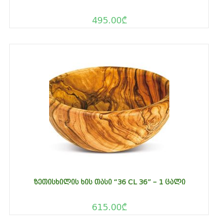
495.00
₾
ᲖᲔᲗᲘᲡᲮᲘᲚᲘᲡ ᲮᲘᲡ ᲗᲐᲡᲘ “36 CL 36” – 1 ᲪᲐᲚᲘ
615.00
₾