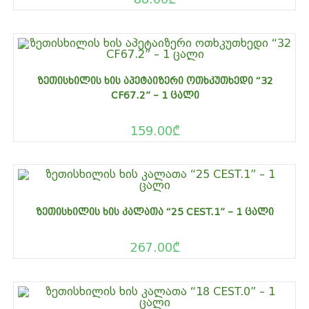
ᲖᲔᲗᲘᲡᲮᲘᲚᲘᲡ ᲮᲘᲡ ᲐᲞᲔᲢᲐᲘᲖᲔᲠᲘ ᲝᲗᲮᲙᲣᲗᲮᲔᲓᲘ “32
CF67.2” – 1 ᲪᲐᲚᲘ
159.00
₾
ᲖᲔᲗᲘᲡᲮᲘᲚᲘᲡ ᲮᲘᲡ ᲙᲐᲚᲐᲗᲐ “25 CEST.1” – 1 ᲪᲐᲚᲘ
267.00
₾