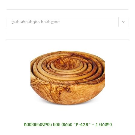
დახარისხება სიახლით
ᲖᲔᲗᲘᲡᲮᲘᲚᲘᲡ ᲮᲘᲡ ᲗᲐᲡᲘ “P-428” – 1 ᲪᲐᲚᲘ